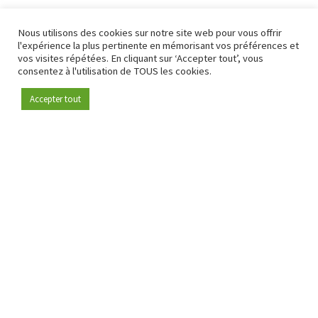
Nous utilisons des cookies sur notre site web pour vous offrir
l'expérience la plus pertinente en mémorisant vos préférences et
vos visites répétées. En cliquant sur ‘Accepter tout’, vous
consentez à l'utilisation de TOUS les cookies.
Accepter tout
Devenez membre
Depuis 2009, RetailDetail est la plateforme B2B de référence
pour le secteur de la distribution en Europe.
En tant que "média 100 % fiable " et communauté dynamique
du secteur de la distribution, RetailDetail propose chaque
jour aux professionnels des actualités fiables, des
informations perspicaces et des analyses pertinentes issues