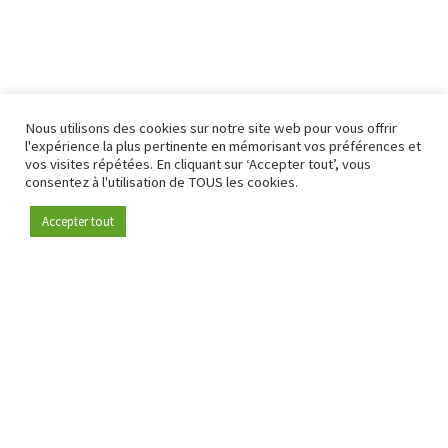
Nous utilisons des cookies sur notre site web pour vous offrir
l'expérience la plus pertinente en mémorisant vos préférences et
vos visites répétées. En cliquant sur ‘Accepter tout’, vous
consentez à l'utilisation de TOUS les cookies.
Accepter tout
Devenez membre
Depuis 2009, RetailDetail est la plateforme B2B de référence
pour le secteur de la distribution en Europe.
En tant que "média 100 % fiable " et communauté dynamique