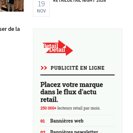
19
NOV
er de la