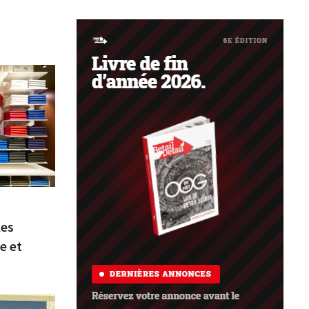
les
e et