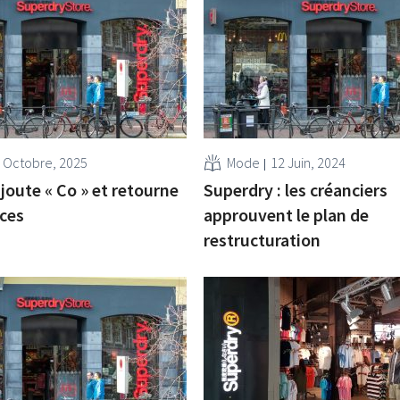
 Octobre, 2025
Mode
12 Juin, 2024
joute « Co » et retourne
Superdry : les créanciers
ces
approuvent le plan de
restructuration