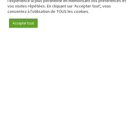
l'expérience la plus pertinente en mémorisant vos préférences et
vos visites répétées. En cliquant sur ‘Accepter tout’, vous
consentez à l'utilisation de TOUS les cookies.
Accepter tout
Devenez membre
Depuis 2009, RetailDetail est la plateforme B2B de référence
pour le secteur de la distribution en Europe.
En tant que "média 100 % fiable " et communauté dynamique
du secteur de la distribution, RetailDetail propose chaque
jour aux professionnels des actualités fiables, des
informations perspicaces et des analyses pertinentes issues
du secteur.
De plus, RetailDetail rassemble les acteurs du marché à
travers des événements inspirants et des visites exclusives de