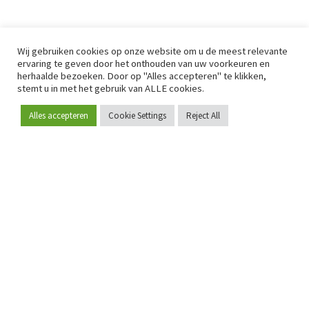
Wij gebruiken cookies op onze website om u de meest relevante
ervaring te geven door het onthouden van uw voorkeuren en
herhaalde bezoeken. Door op "Alles accepteren" te klikken,
stemt u in met het gebruik van ALLE cookies.
Alles accepteren
Cookie Settings
Reject All
Word lid
Sinds 2009 is RetailDetail hét toonaangevende B2B-
platform voor retail in Europa.
Als "100% trusted medium" en sterke retailcommunity biedt
RetailDetail professionals dagelijks betrouwbaar nieuws,
scherpe inzichten en relevante analyses uit de sector.