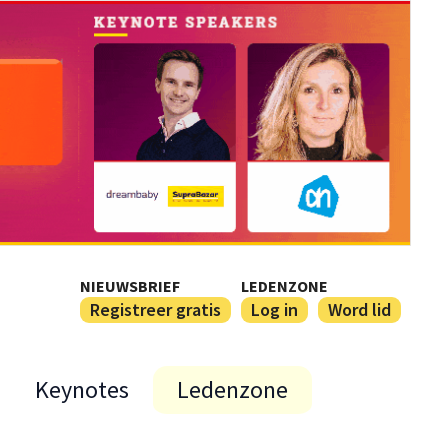
NIEUWSBRIEF
LEDENZONE
Registreer gratis
Log in
Word lid
Keynotes
Ledenzone