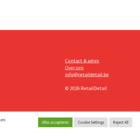
Contact & adres
Over ons
info@retaildetail.be
© 2026 RetailDetail
ken.
Alles accepteren
Cookie Settings
Reject All