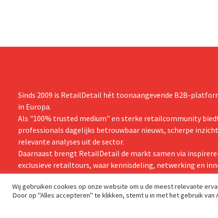
Sinds 2009 is RetailDetail hét toonaangevende B2B-platform
in Europa.
Als "100% trusted medium" en sterke retailcommunity biedt
professionals dagelijks betrouwbaar nieuws, scherpe inzich
relevante analyses uit de sector.
Daarnaast brengt RetailDetail de markt samen via inspirere
exclusieve retailtours, waar kennisdeling, netwerking en inn
centraal staan.
Wij gebruiken cookies op onze website om u de meest relevante erv
Door op "Alles accepteren" te klikken, stemt u in met het gebruik van