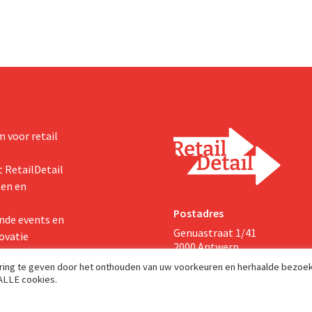
 voor retail
 RetailDetail
ten en
Postadres
nde events en
Genuastraat 1/41
ovatie
2000 Antwerp
aring te geven door het onthouden van uw voorkeuren en herhaalde bezoe
 ALLE cookies.