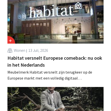
een betere prestatie van Heron Foods vingen de daling
op.
Wonen
13 Juli, 2026
Habitat versnelt Europese comeback: nu ook
in het Nederlands
Meubelmerk Habitat versnelt zijn terugkeer op de
Europese markt met een volledig digitaal
verkoopmodel. Twee jaar na de overname door Vente-
unique groeit het merk opnieuw en mikt het op
aanwezigheid in veertien Europese landen.