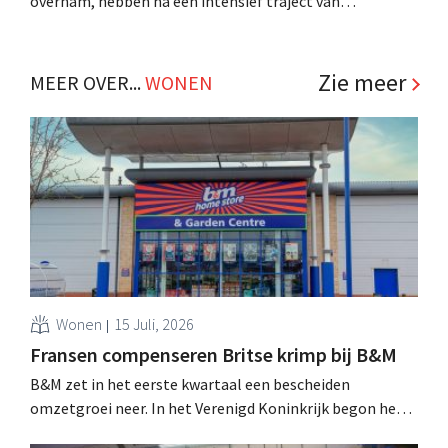
overnam, hebben na een intensief traject van
tweeënhalf jaar hun definitieve bestemming gevonden.
Al is die bestemming voor sommige panden een sluiting.
.
Zie meer
MEER OVER...
WONEN
Wonen
15 Juli, 2026
Fransen compenseren Britse krimp bij B&M
B&M zet in het eerste kwartaal een bescheiden
omzetgroei neer. In het Verenigd Koninkrijk begon het
tuin- en buitenseizoen traag, maar groei in Frankrijk en