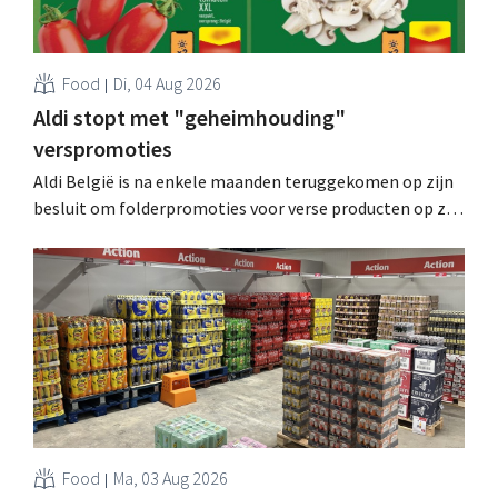
Food
Di, 04 Aug 2026
Aldi stopt met "geheimhouding"
verspromoties
Aldi België is na enkele maanden teruggekomen op zijn
besluit om folderpromoties voor verse producten op zijn
website geheim te houden tot de zondag voor ze in
werking treden: "Onze klanten willen goed
geïnformeerd worden." .
Food
Ma, 03 Aug 2026