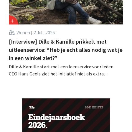
Wonen
2 Juli, 2026
[Interview] Dille & Kamille prikkelt met
uitleenservice: “Heb je echt alles nodig wat je
in een winkel ziet?”
Dille & Kamille start met een leenservice voor leden.
CEO Hans Geels ziet het initiatief niet als extra
verdienmodel, maar als een bewuste prikkel tegen de
wegwerplogica in retail. Tegelijk blijft de keten groeien,
met zeven nieuwe winkels dit jaar en verdere ambities in
België, Duitsland en Frankrijk.