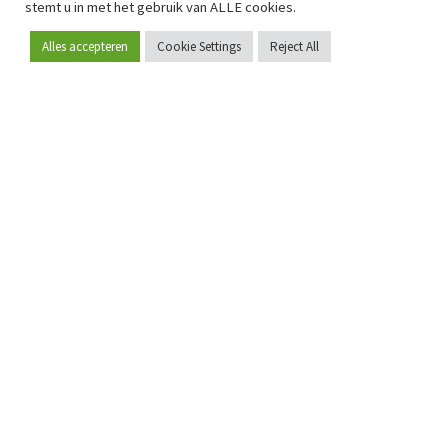
stemt u in met het gebruik van ALLE cookies.
Alles accepteren
Cookie Settings
Reject All
Word lid
Sinds 2009 is RetailDetail hét toonaangevende B2B-
platform voor retail in Europa.
Als "100% trusted medium" en sterke retailcommunity biedt
RetailDetail professionals dagelijks betrouwbaar nieuws,
scherpe inzichten en relevante analyses uit de sector.
Daarnaast brengt RetailDetail de markt samen via
inspirerende events en exclusieve retailtours, waar
kennisdeling, netwerking en innovatie centraal staan.