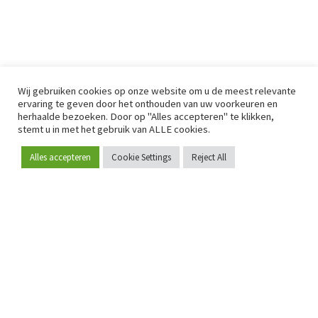
Wij gebruiken cookies op onze website om u de meest relevante
ervaring te geven door het onthouden van uw voorkeuren en
herhaalde bezoeken. Door op "Alles accepteren" te klikken,
stemt u in met het gebruik van ALLE cookies.
Alles accepteren
Cookie Settings
Reject All
Word lid
Sinds 2009 is RetailDetail hét toonaangevende B2B-
platform voor retail in Europa.
Als "100% trusted medium" en sterke retailcommunity biedt