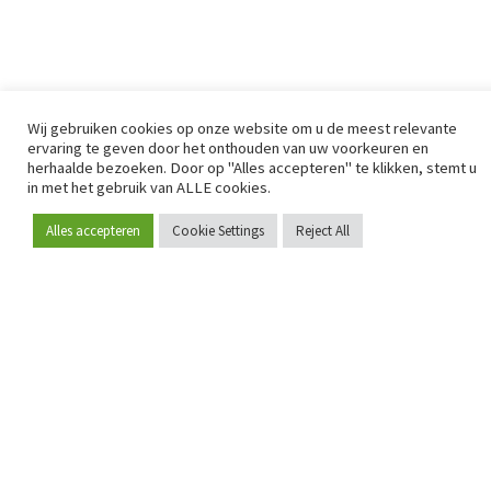
Wij gebruiken cookies op onze website om u de meest relevante
ervaring te geven door het onthouden van uw voorkeuren en
Sinds 2009 is RetailDetail hét toonaangevende B2B-
herhaalde bezoeken. Door op "Alles accepteren" te klikken, stemt u
in met het gebruik van ALLE cookies.
platform voor retail in Europa.
Als "100% trusted medium" en sterke retailcommunity biedt
Alles accepteren
Cookie Settings
Reject All
Word lid
RetailDetail professionals dagelijks betrouwbaar nieuws,
scherpe inzichten en relevante analyses uit de sector.
Daarnaast brengt RetailDetail de markt samen via
inspirerende events en exclusieve retailtours, waar
kennisdeling, netwerking en innovatie centraal staan.