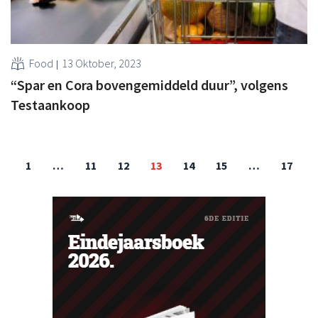
Food
13 Oktober, 2023
“Spar en Cora bovengemiddeld duur”, volgens
Testaankoop
1
…
11
12
13
14
15
…
17