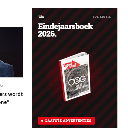
23
lers wordt
one”