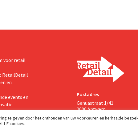
 voor retail
 RetailDetail
ten en
Postadres
nde events en
Genuastraat 1/41
ovatie
2000 Antwerp
aring te geven door het onthouden van uw voorkeuren en herhaalde bezoe
 ALLE cookies.