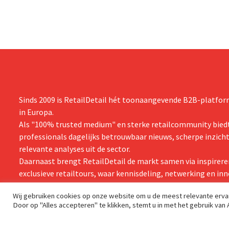
Sinds 2009 is RetailDetail hét toonaangevende B2B-platform
in Europa.
Als "100% trusted medium" en sterke retailcommunity biedt
professionals dagelijks betrouwbaar nieuws, scherpe inzich
relevante analyses uit de sector.
Daarnaast brengt RetailDetail de markt samen via inspirere
exclusieve retailtours, waar kennisdeling, netwerking en inn
centraal staan.
Wij gebruiken cookies op onze website om u de meest relevante erv
Door op "Alles accepteren" te klikken, stemt u in met het gebruik van