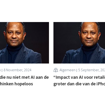
n
8 November, 2024
Algemeen
5 September, 20
 die nu niet met AI aan de
“Impact van AI voor retai
 hinken hopeloos
groter dan die van de iPh