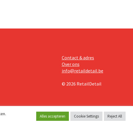
Contact & adres
Over ons
info@retaildetail.be
© 2026 RetailDetail
ken.
Alles accepteren
Cookie Settings
Reject All