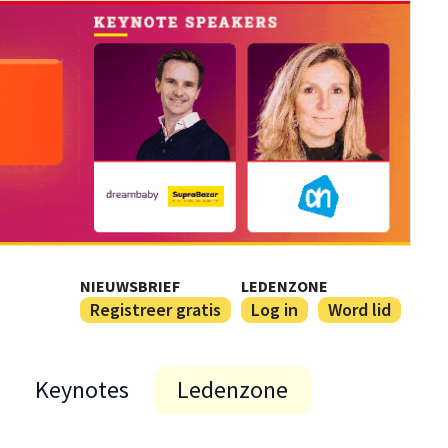
NIEUWSBRIEF
LEDENZONE
Registreer gratis
Log in
Word lid
Keynotes
Ledenzone