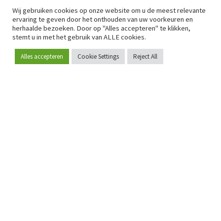
Wij gebruiken cookies op onze website om u de meest relevante
ervaring te geven door het onthouden van uw voorkeuren en
herhaalde bezoeken. Door op "Alles accepteren" te klikken,
stemt u in met het gebruik van ALLE cookies.
Alles accepteren
Cookie Settings
Reject All
Word lid
Sinds 2009 is RetailDetail hét toonaangevende B2B-
platform voor retail in Europa.
Als "100% trusted medium" en sterke retailcommunity biedt
RetailDetail professionals dagelijks betrouwbaar nieuws,
scherpe inzichten en relevante analyses uit de sector.
Daarnaast brengt RetailDetail de markt samen via
inspirerende events en exclusieve retailtours, waar