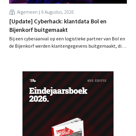
Algemeen
6 Augustus, 2026
[Update] Cyberhack: klantdata Bol en
Bijenkorf buitgemaakt
Bij een cyberaanval op een logistieke partner van Bol en
de Bijenkorf werden klantengegevens buitgemaakt, die
intussen al te koop worden aangeboden op het dark web.
De retailers roepen klanten op alert te zijn voor
phishing.