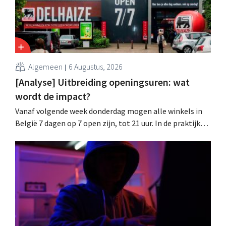
Algemeen
6 Augustus, 2026
[Analyse] Uitbreiding openingsuren: wat
wordt de impact?
Vanaf volgende week donderdag mogen alle winkels in
België 7 dagen op 7 open zijn, tot 21 uur. In de praktijk
zullen ze dat lang niet overal doen. Bovendien vormt de
arbeidswetgeving een hinderpaal. Is er een gelijk
speelveld?