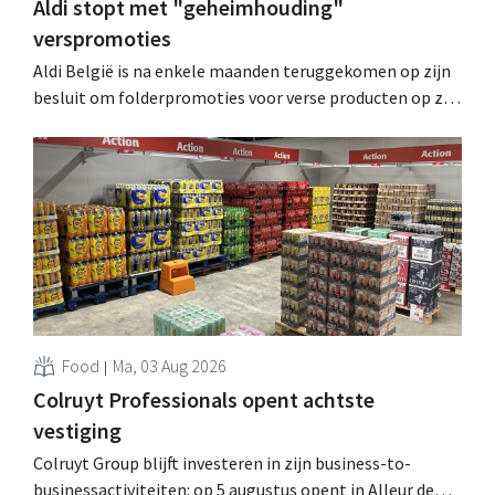
Aldi stopt met "geheimhouding"
verspromoties
Aldi België is na enkele maanden teruggekomen op zijn
besluit om folderpromoties voor verse producten op zijn
website geheim te houden tot de zondag voor ze in
werking treden: "Onze klanten willen goed
geïnformeerd worden." .
Food
Ma, 03 Aug 2026
Colruyt Professionals opent achtste
vestiging
Colruyt Group blijft investeren in zijn business-to-
businessactiviteiten: op 5 augustus opent in Alleur de