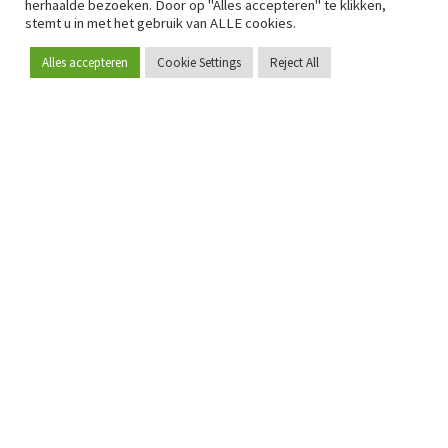
herhaalde bezoeken. Door op "Alles accepteren" te klikken,
stemt u in met het gebruik van ALLE cookies.
Alles accepteren
Cookie Settings
Reject All
Word lid
Sinds 2009 is RetailDetail hét toonaangevende B2B-
platform voor retail in Europa.
Als "100% trusted medium" en sterke retailcommunity biedt
RetailDetail professionals dagelijks betrouwbaar nieuws,
scherpe inzichten en relevante analyses uit de sector.
Daarnaast brengt RetailDetail de markt samen via
inspirerende events en exclusieve retailtours, waar
kennisdeling, netwerking en innovatie centraal staan.