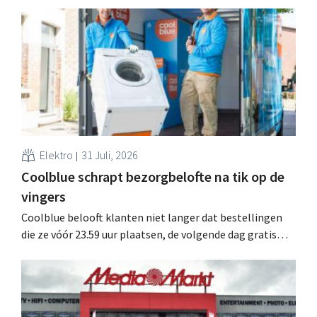
15 minuten van zijn woonplaats.
Elektro
31 Juli, 2026
Coolblue schrapt bezorgbelofte na tik op de
vingers
Coolblue belooft klanten niet langer dat bestellingen
die ze vóór 23.59 uur plaatsen, de volgende dag gratis
worden bezorgd. De webwinkel past de formulering aan
nadat de Nederlandse Reclame Code Commissie
oordeelde dat de belofte misleidend en oneerlijk was.