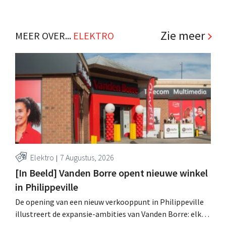
abonnementen, retailmedia en business-to-
businessactiviteiten, met circulariteit als rode draad. .
Zie meer
MEER OVER...
ELEKTRO
Elektro
7 Augustus, 2026
[In Beeld] Vanden Borre opent nieuwe winkel
in Philippeville
De opening van een nieuw verkooppunt in Philippeville
illustreert de expansie-ambities van Vanden Borre: elke
Belg moet een winkel van de elektroretailer vinden op