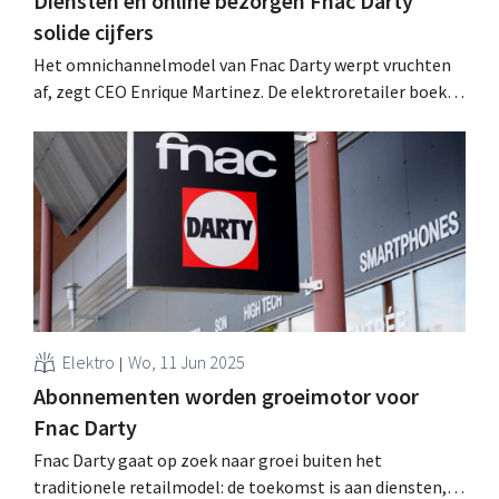
Diensten en online bezorgen Fnac Darty
solide cijfers
Het omnichannelmodel van Fnac Darty werpt vruchten
af, zegt CEO Enrique Martinez. De elektroretailer boekt
een mooie vergelijkbare omzetgroei, presteert sterk in
Spanje en lanceerde Darty in Portugal. .
Elektro
Wo, 11 Jun 2025
Abonnementen worden groeimotor voor
Fnac Darty
Fnac Darty gaat op zoek naar groei buiten het
traditionele retailmodel: de toekomst is aan diensten,