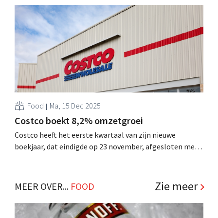
Verenigde Staten zijn nu de grootste markt voor het
impactbedrijf. .
Food
Ma, 15 Dec 2025
Costco boekt 8,2% omzetgroei
Costco heeft het eerste kwartaal van zijn nieuwe
boekjaar, dat eindigde op 23 november, afgesloten met
een omzet van 65,978 miljard Amerikaanse dollar (56,3
miljard euro). Dat is een stijging van 8,2% tegenover
dezelfde periode vorig jaar. De winst ging zelfs in
Zie meer
MEER OVER...
FOOD
dubbele cijfers vooruit. .