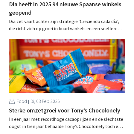
Dia heeft in 2025 94 nieuwe Spaanse winkels
geopend
Dia zet vaart achter zijn strategie ‘Creciendo cada día’,
die richt zich op groei in buurtwinkels en een snellere
omnichannelervaring. In 2025 opende de retailer zo 94
winkels in Spanje. .
Food
Di, 03 Feb 2026
Sterke omzetgroei voor Tony’s Chocolonely
In een jaar met recordhoge cacaoprijzen en de slechtste
oogst in tien jaar behaalde Tony’s Chocolonely toch een
sterke omzetgroei en een kleine operationele winst. De