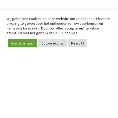
Wij gebruiken cookies op onze website om u de meest relevante
ervaring te geven door het onthouden van uw voorkeuren en
herhaalde bezoeken. Door op "Alles accepteren" te klikken,
stemt u in met het gebruik van ALLE cookies.
Alles accepteren
Cookie Settings
Reject All
Word lid
Sinds 2009 is RetailDetail hét toonaangevende B2B-
platform voor retail in Europa.
Als "100% trusted medium" en sterke retailcommunity biedt
RetailDetail professionals dagelijks betrouwbaar nieuws,
scherpe inzichten en relevante analyses uit de sector.