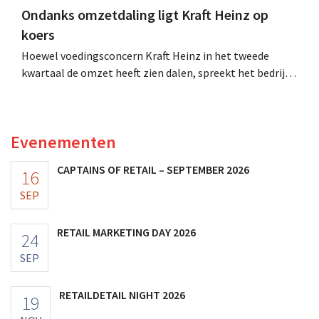
Ondanks omzetdaling ligt Kraft Heinz op
koers
Hoewel voedingsconcern Kraft Heinz in het tweede
kwartaal de omzet heeft zien dalen, spreekt het bedrijf
toch van beter dan verwachte resultaten. De
multinational verhoogt de investeringen en de
vooruitzichten.
Evenementen
CAPTAINS OF RETAIL – SEPTEMBER 2026
16
SEP
RETAIL MARKETING DAY 2026
24
SEP
RETAILDETAIL NIGHT 2026
19