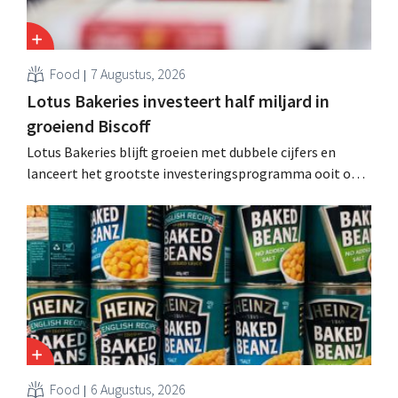
Food
7 Augustus, 2026
Lotus Bakeries investeert half miljard in
groeiend Biscoff
Lotus Bakeries blijft groeien met dubbele cijfers en
lanceert het grootste investeringsprogramma ooit om
de productiecapaciteit voor Biscoff uit te breiden: “We
moeten dit momentum grijpen”.
Food
6 Augustus, 2026