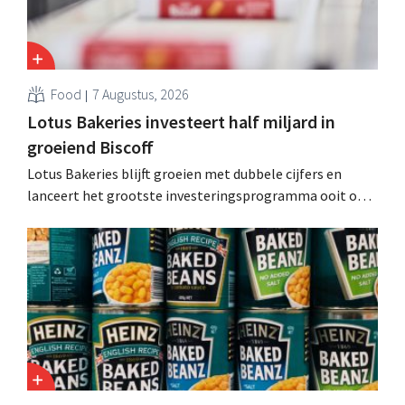
Food
7 Augustus, 2026
Lotus Bakeries investeert half miljard in
groeiend Biscoff
Lotus Bakeries blijft groeien met dubbele cijfers en
lanceert het grootste investeringsprogramma ooit om
de productiecapaciteit voor Biscoff uit te breiden: “We
moeten dit momentum grijpen”.