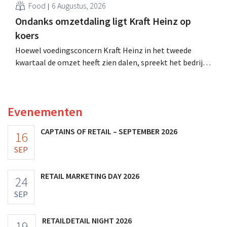
Food
6 Augustus, 2026
Ondanks omzetdaling ligt Kraft Heinz op
koers
Hoewel voedingsconcern Kraft Heinz in het tweede
kwartaal de omzet heeft zien dalen, spreekt het bedrijf
toch van beter dan verwachte resultaten. De
multinational verhoogt de investeringen en de
vooruitzichten.
Evenementen
CAPTAINS OF RETAIL – SEPTEMBER 2026
16
SEP
RETAIL MARKETING DAY 2026
24
SEP
RETAILDETAIL NIGHT 2026
19