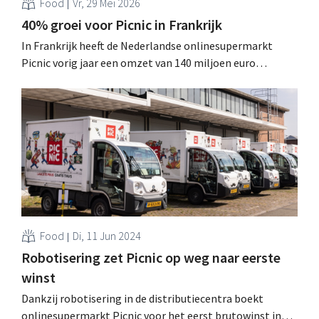
Food
Vr, 29 Mei 2026
40% groei voor Picnic in Frankrijk
In Frankrijk heeft de Nederlandse onlinesupermarkt
Picnic vorig jaar een omzet van 140 miljoen euro
gerealiseerd, een stijging van 40% vergeleken met een
jaar eerder. Maar winstgevendheid zal nog minstens vijf
jaar op zich laten wachten. .
Food
Di, 11 Jun 2024
Robotisering zet Picnic op weg naar eerste
winst
Dankzij robotisering in de distributiecentra boekt
onlinesupermarkt Picnic voor het eerst brutowinst in