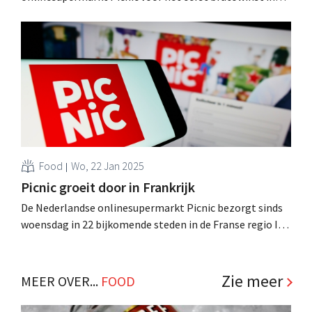
Nederland. Medeoprichter Michiel Muller spreekt van
"een mijlpaal". .
Food
Wo, 22 Jan 2025
Picnic groeit door in Frankrijk
De Nederlandse onlinesupermarkt Picnic bezorgt sinds
woensdag in 22 bijkomende steden in de Franse regio Ile-
de-France. Tegen het einde van het jaar wil de retailer de
hele Parijse regio bedienen. .
Zie meer
MEER OVER...
FOOD