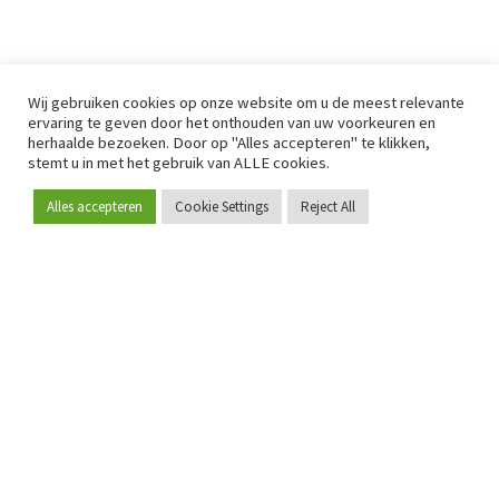
Wij gebruiken cookies op onze website om u de meest relevante
ervaring te geven door het onthouden van uw voorkeuren en
herhaalde bezoeken. Door op "Alles accepteren" te klikken,
stemt u in met het gebruik van ALLE cookies.
Alles accepteren
Cookie Settings
Reject All
Word lid
Sinds 2009 is RetailDetail hét toonaangevende B2B-
platform voor retail in Europa.
Als "100% trusted medium" en sterke retailcommunity biedt
RetailDetail professionals dagelijks betrouwbaar nieuws,