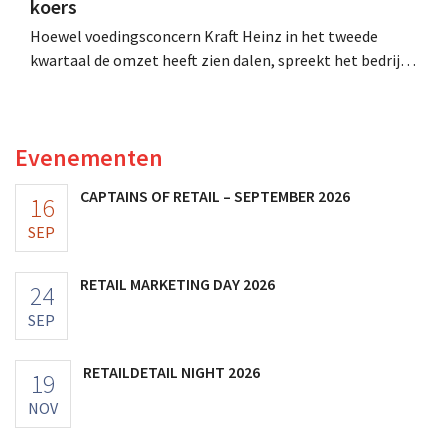
koers
Hoewel voedingsconcern Kraft Heinz in het tweede
kwartaal de omzet heeft zien dalen, spreekt het bedrijf
toch van beter dan verwachte resultaten. De
multinational verhoogt de investeringen en de
vooruitzichten.
Evenementen
CAPTAINS OF RETAIL – SEPTEMBER 2026
16
SEP
RETAIL MARKETING DAY 2026
24
SEP
RETAILDETAIL NIGHT 2026
19
NOV