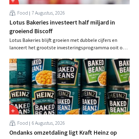
Food
7 Augustus, 2026
Lotus Bakeries investeert half miljard in
groeiend Biscoff
Lotus Bakeries blijft groeien met dubbele cijfers en
lanceert het grootste investeringsprogramma ooit om
de productiecapaciteit voor Biscoff uit te breiden: “We
moeten dit momentum grijpen”.
Food
6 Augustus, 2026
Ondanks omzetdaling ligt Kraft Heinz op