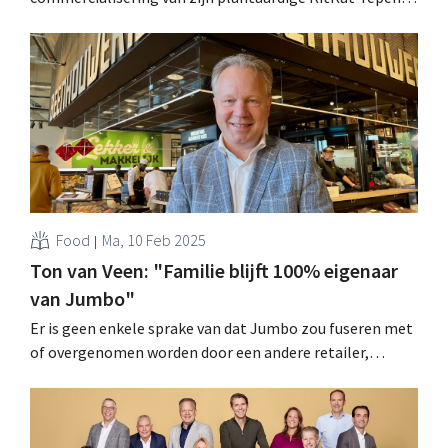
stop. De fabrikant ziet de verkopen afnemen, terwijl de
productiekosten hoog blijven. .
Food
Ma, 10 Feb 2025
Ton van Veen: "Familie blijft 100% eigenaar
van Jumbo"
Er is geen enkele sprake van dat Jumbo zou fuseren met
of overgenomen worden door een andere retailer,
benadrukt afscheidnemend topman Ton van Veen, die
zelf nooit bij een concurrent aan de slag zal gaan. .