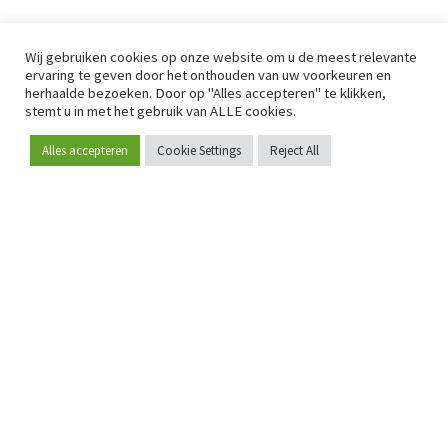
Wij gebruiken cookies op onze website om u de meest relevante
ervaring te geven door het onthouden van uw voorkeuren en
herhaalde bezoeken. Door op "Alles accepteren" te klikken,
stemt u in met het gebruik van ALLE cookies.
Alles accepteren
Cookie Settings
Reject All
Word lid
Sinds 2009 is RetailDetail hét toonaangevende B2B-
platform voor retail in Europa.
Als "100% trusted medium" en sterke retailcommunity biedt
RetailDetail professionals dagelijks betrouwbaar nieuws,
scherpe inzichten en relevante analyses uit de sector.