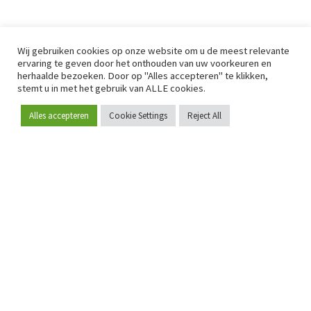
Wij gebruiken cookies op onze website om u de meest relevante
ervaring te geven door het onthouden van uw voorkeuren en
herhaalde bezoeken. Door op "Alles accepteren" te klikken,
stemt u in met het gebruik van ALLE cookies.
Alles accepteren
Cookie Settings
Reject All
Word lid
Sinds 2009 is RetailDetail hét toonaangevende B2B-
platform voor retail in Europa.
Als "100% trusted medium" en sterke retailcommunity biedt
RetailDetail professionals dagelijks betrouwbaar nieuws,
scherpe inzichten en relevante analyses uit de sector.