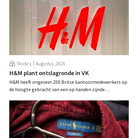
Mode
7 Augustus, 2026
H&M plant ontslagronde in VK
H&M heeft ongeveer 250 Britse kantoormedewerkers op
de hoogte gebracht van een op handen zijnde
reorganisatie die tot banenverlies kan leiden. De
sanering volgt op eerdere ingrepen in Nederland, België
en Spanje waarbij al honderden jobs verloren gingen.