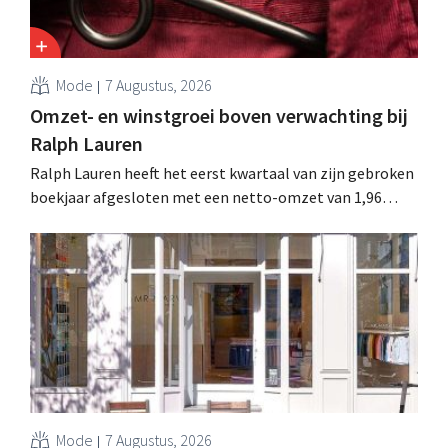
Mode
7 Augustus, 2026
Omzet- en winstgroei boven verwachting bij
Ralph Lauren
Ralph Lauren heeft het eerst kwartaal van zijn gebroken
boekjaar afgesloten met een netto-omzet van 1,96
miljard dollar (ongeveer 1,7 miljard euro), wat 14% meer
is dan een jaar eerder. Na die beter dan verwachte start
verhoogt het bedrijf ook zijn vooruitzichten voor het
volledige boekjaar.
Mode
7 Augustus, 2026