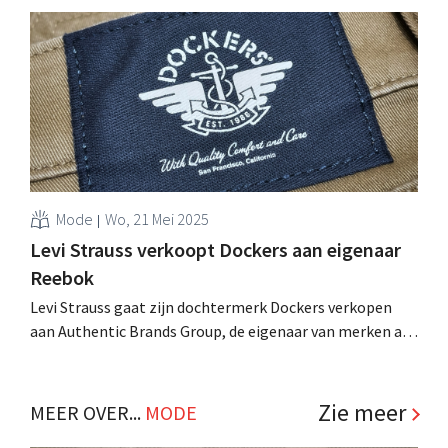
denimgigant zag zowel zijn omzet als zijn winst stijgen,
vooral dankzij sterke resultaten in Europa en een solide
online verkoop. Zelfs de prognose voor het volledige
boekjaar mag omhoog. .
Mode
Wo, 21 Mei 2025
Levi Strauss verkoopt Dockers aan eigenaar
Reebok
Levi Strauss gaat zijn dochtermerk Dockers verkopen
aan Authentic Brands Group, de eigenaar van merken als
Reebok en Quiksilver. .
Zie meer
MEER OVER...
MODE