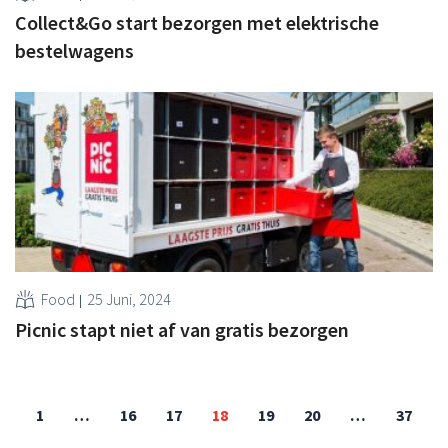
Collect&Go start bezorgen met elektrische
bestelwagens
Food
25 Juni, 2024
Picnic stapt niet af van gratis bezorgen
1
…
16
17
18
19
20
…
37