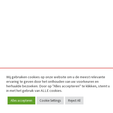
Wij gebruiken cookies op onze website om u de meest relevante
ervaring te geven door het onthouden van uw voorkeuren en
Sinds 2009 is RetailDetail hét toonaangevende B2B-
herhaalde bezoeken. Door op "Alles accepteren" te klikken, stemt u
platform voor retail in Europa.
in met het gebruik van ALLE cookies.
Als "100% trusted medium" en sterke retailcommunity biedt
Alles accepteren
Cookie Settings
Reject All
Word lid
RetailDetail professionals dagelijks betrouwbaar nieuws,
scherpe inzichten en relevante analyses uit de sector.