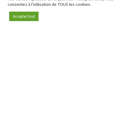
consentez à l'utilisation de TOUS les cookies.
Accepter tout
Devenez membre
Depuis 2009, RetailDetail est la plateforme B2B de référence
pour le secteur de la distribution en Europe.
En tant que "média 100 % fiable " et communauté dynamique
du secteur de la distribution, RetailDetail propose chaque
jour aux professionnels des actualités fiables, des
informations perspicaces et des analyses pertinentes issues
du secteur.
De plus, RetailDetail rassemble les acteurs du marché à
travers des événements inspirants et des visites exclusives de
magasins, où le partage des connaissances, le réseautage et