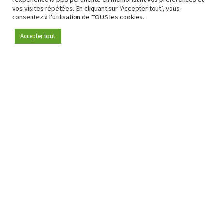
vos visites répétées. En cliquant sur ‘Accepter tout’, vous
consentez à l'utilisation de TOUS les cookies.
Accepter tout
Devenez membre
Depuis 2009, RetailDetail est la plateforme B2B de référence
pour le secteur de la distribution en Europe.
En tant que "média 100 % fiable " et communauté dynamique
du secteur de la distribution, RetailDetail propose chaque
jour aux professionnels des actualités fiables, des
informations perspicaces et des analyses pertinentes issues
du secteur.
De plus, RetailDetail rassemble les acteurs du marché à
travers des événements inspirants et des visites exclusives de