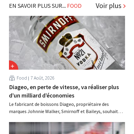
Voir plus
EN SAVOIR PLUS SUR...
FOOD
Food
7 Août, 2026
Diageo, en perte de vitesse, va réaliser plus
d’un milliard d’économies
Le fabricant de boissons Diageo, propriétaire des
marques Johnnie Walker, Smirnoff et Baileys, souhaite,
suite à une baisse de son chiffre d'affaires, réduire
considérablement ses coûts tout en investissant dans la
croissance, notamment pour Guinness et les cocktails