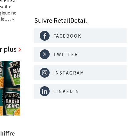
H
. Elle a
seille.
gique ne
tiel… »
Suivre RetailDetail
FACEBOOK
r plus
TWITTER
INSTAGRAM
LINKEDIN
hiffre