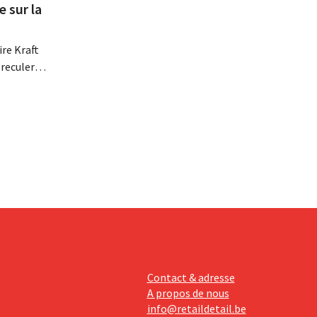
e sur la
re Kraft
 reculer
se fait
érieurs
e
 revoit
Contact & adresse
A propos de nous
info@retaildetail.be