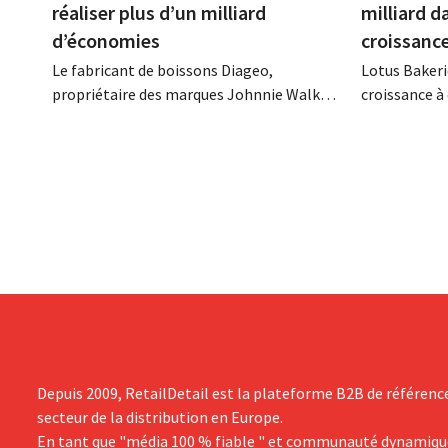
réaliser plus d’un milliard
milliard d
d’économies
croissanc
Le fabricant de boissons Diageo,
Lotus Bakeri
propriétaire des marques Johnnie Walker,
croissance à 
Smirnoff et Baileys, souhaite, suite à une
grand progr
baisse de son chiffre d'affaires, réduire
son histoire
considérablement ses coûts tout en
de productio
investissant dans la croissance,
saisir cette 
notamment pour Guinness et les
cocktails prêts à boire.
Depuis 2009, RetailDetail est la plateforme B2B de référenc
secteur de la distribution en Europe.
En tant que "média 100 % fiable " et communauté dynamiqu