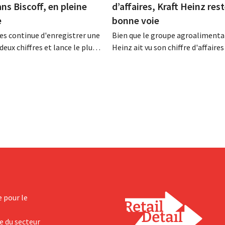
ans Biscoff, en pleine
d’affaires, Kraft Heinz rest
e
bonne voie
es continue d'enregistrer une
Bien que le groupe agroalimentai
deux chiffres et lance le plus
Heinz ait vu son chiffre d'affaires
amme d'investissement de
au deuxième trimestre, l'entrepri
 afin d'augmenter la capacité
néanmoins état de résultats sup
n de Biscoff : « Nous devons
aux prévisions. La multinational
opportunité ».
augmente ses investissements et
ses prévisions à la hausse.
e pour le
e du secteur