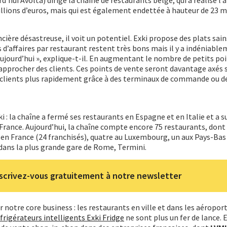
millions d’euros, mais qui est également endettée à hauteur de 23 m
cière désastreuse, il voit un potentiel. Exki propose des plats sain
s d’affaires par restaurant restent très bons mais il y a indéniabl
jourd’hui », explique-t-il. En augmentant le nombre de petits poi
rapprocher des clients. Ces points de vente seront davantage axés s
s clients plus rapidement grâce à des terminaux de commande ou d
i : la chaîne a fermé ses restaurants en Espagne et en Italie et a s
 France. Aujourd’hui, la chaîne compte encore 75 restaurants, dont
1 en France (24 franchisés), quatre au Luxembourg, un aux Pays-Bas 
 dans la plus grande gare de Rome, Termini.
scrivez-vous gratuitement à notre newsletter
notre core business : les restaurants en ville et dans les aéroport
frigérateurs intelligents Exki Fridge
ne sont plus un fer de lance. 