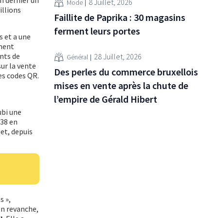
8 Juillet, 2026
Mode
illions
Faillite de Paprika : 30 magasins
ferment leurs portes
s et a une
ement
nts de
28 Juillet, 2026
Général
ur la vente
Des perles du commerce bruxellois
es codes QR.
mises en vente après la chute de
l’empire de Gérald Hibert
ubi une
 38 en
et, depuis
s »,
En revanche,