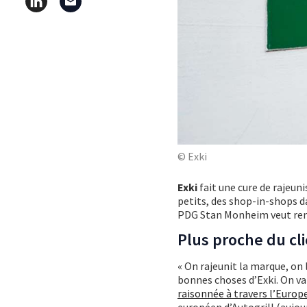
© Exki
Exki
fait une cure de rajeun
petits, des shop-in-shops da
PDG Stan Monheim veut remet
Plus proche du cl
« On rajeunit la marque, on
bonnes choses d’Exki. On va
raisonnée à travers l’Europ
européen d’Autogrill (aujour