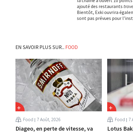
la chaîne a ouvert 10 point
ajouté des restaurants
trave
Bientôt, Exki ouvrira égalem
sont pas prévues pour l’insta
EN SAVOIR PLUS SUR...
FOOD
Food
7 Août, 2026
Food
7 
Diageo, en perte de vitesse, va
Lotus Bak