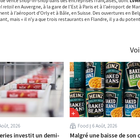
s de vente shop-in-shop dans des entreprises françaises, dont
LVM
l retail
en Auvergne, à la gare de l’Est à Paris et à l’aéroport de Mar
ent à l’aéroport d’Orly et à Bâle, en Suisse. Des ouvertures en Bel
nt, mais « il n’y a que trois restaurants en Flandre, il y a du poten
Voi
Août, 2026
Food
6 Août, 2026
eries investit un demi-
Malgré une baisse de son c