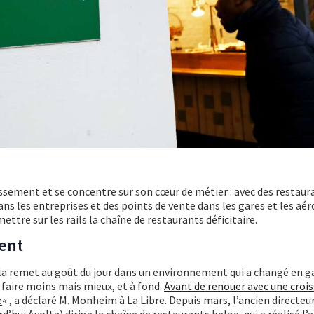
issement et se concentre sur son cœur de métier : avec des restaur
ns les entreprises et des points de vente dans les gares et les aér
tre sur les rails la chaîne de restaurants déficitaire.
ient
 la remet au goût du jour dans un environnement qui a changé en g
 faire moins mais mieux, et à fond.
Avant de renouer avec une croi
e
« , a déclaré M. Monheim à La Libre. Depuis mars, l’ancien directeu
d’hui Avolta) dirige la chaîne de restaurants belge, qui a réalisé l’