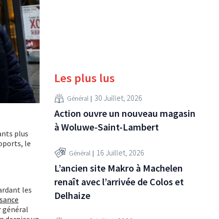
Les plus lus
30 Juillet, 2026
Général
Action ouvre un nouveau magasin
à Woluwe-Saint-Lambert
ants plus
oports, le
16 Juillet, 2026
Général
L’ancien site Makro à Machelen
renaît avec l’arrivée de Colos et
ardant les
Delhaize
ssance
r général
an dernier un