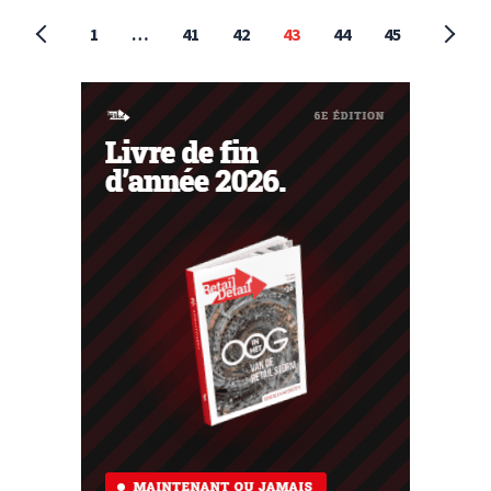
1
…
41
42
43
44
45