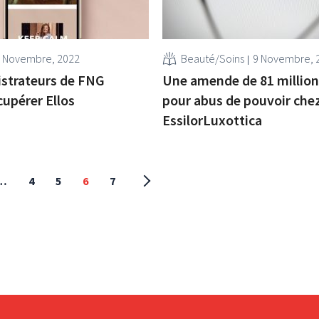
 Novembre, 2022
Beauté/Soins
9 Novembre, 
istrateurs de FNG
Une amende de 81 million
cupérer Ellos
pour abus de pouvoir che
EssilorLuxottica
…
4
5
6
7