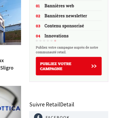
ux
 Sligro
Suivre RetailDetail
FACEBOOK