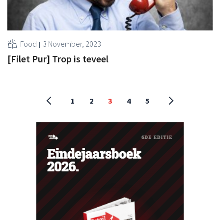
Food
3 November, 2023
[Filet Pur] Trop is teveel
1
2
3
4
5