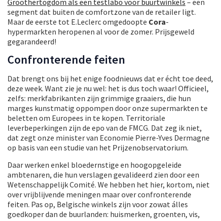
Groothertogdom als een testlabo voor buurtwinkels
– een
segment dat buiten de comfortzone van de retailer ligt.
Maar de eerste tot E.Leclerc omgedoopte
Cora
-
hypermarkten heropenen al voor de zomer. Prijsgeweld
gegarandeerd!
Confronterende feiten
Dat brengt ons bij het enige foodnieuws dat er écht toe deed,
deze week. Want zie je nu wel: het is dus toch waar! Officieel,
zelfs: merkfabrikanten zijn grimmige graaiers, die hun
marges kunstmatig oppompen door onze supermarkten te
beletten om Europees in te kopen. Territoriale
leverbeperkingen zijn de epo van de FMCG. Dat zeg ik niet,
dat zegt onze minister van Economie Pierre-Yves Dermagne
op basis van een studie van het Prijzenobservatorium.
Daar werken enkel bloedernstige en hoogopgeleide
ambtenaren, die hun verslagen gevalideerd zien door een
Wetenschappelijk Comité. We hebben het hier, kortom, niet
over vrijblijvende meningen maar over confronterende
feiten. Pas op, Belgische winkels zijn voor zowat álles
goedkoper dan de buurlanden: huismerken, groenten, vis,