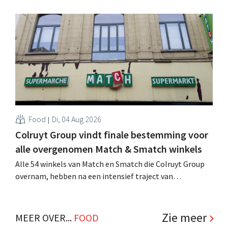
achtste vestiging van Colruyt Professionals, de
winkelformule die zich uitsluitend richt op professionele
klanten. .
Food
Di, 04 Aug 2026
Colruyt Group vindt finale bestemming voor
alle overgenomen Match & Smatch winkels
Alle 54 winkels van Match en Smatch die Colruyt Group
overnam, hebben na een intensief traject van
tweeënhalf jaar hun definitieve bestemming gevonden.
Al is die bestemming voor sommige panden een sluiting.
.
Zie meer
MEER OVER...
FOOD