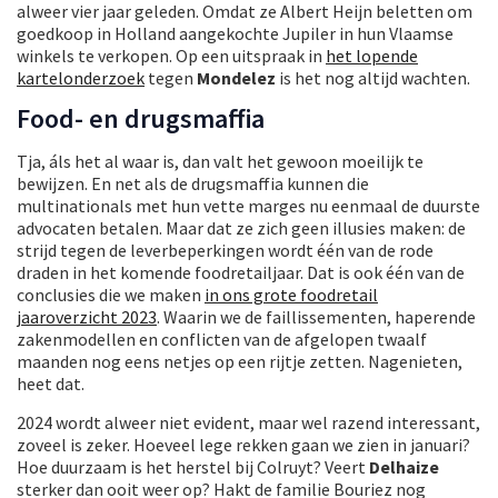
alweer vier jaar geleden. Omdat ze Albert Heijn beletten om
goedkoop in Holland aangekochte Jupiler in hun Vlaamse
winkels te verkopen. Op een uitspraak in
het lopende
kartelonderzoek
tegen
Mondelez
is het nog altijd wachten.
Food- en drugsmaffia
Tja, áls het al waar is, dan valt het gewoon moeilijk te
bewijzen. En net als de drugsmaffia kunnen die
multinationals met hun vette marges nu eenmaal de duurste
advocaten betalen. Maar dat ze zich geen illusies maken: de
strijd tegen de leverbeperkingen wordt één van de rode
draden in het komende foodretailjaar. Dat is ook één van de
conclusies die we maken
in ons grote foodretail
jaaroverzicht 2023
. Waarin we de faillissementen, haperende
zakenmodellen en conflicten van de afgelopen twaalf
maanden nog eens netjes op een rijtje zetten. Nagenieten,
heet dat.
2024 wordt alweer niet evident, maar wel razend interessant,
zoveel is zeker. Hoeveel lege rekken gaan we zien in januari?
Hoe duurzaam is het herstel bij Colruyt? Veert
Delhaize
sterker dan ooit weer op? Hakt de familie Bouriez nog