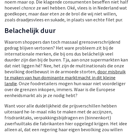
noem maar op. Die klagende consumenten beseffen niet half
hoeveel
chance
ze wel hebben. Oké, vlees is in Nederland wat
goedkoper, maar daar eten ze de brol die wij niet willen,
zoals draadjesvlees en sukade, in plaats van echte filet pur.
Belachelijk duur
Waarom shoppers dan toch massaal grensoverschrijdend
gedrag blijven vertonen? Het ware probleem zit bij de
internationale merken, die bij ons dus beláchelijk veel
duurder zijn dan bij de buren. Tja, aan onze supermarkten kan
dat niet liggen hé? Nee, het zijn de multinationals die onze
bevolking doelbewust in de armoede storten,
door misbruik
te maken van hun dominante marktmacht in dit kleine
landje
. Onze foodretailers mogen hun waar niet voordeliger
over de grenzen inkopen, immers. Waar is die Europese
eenheidsmarkt als je ze nodig hebt?
Want voor alle duidelijkheid: die prijsverschillen hebben
uiteraard he-le-maal niks te maken met de accijnzen,
frisdranktaks, verpakkingsbijdragen en (binnenkort)
zwerfvuiltaks die fabrikanten hier opgelegd krijgen. Het idee
alleen al, dat een regering haar eigen bevolking zou willen