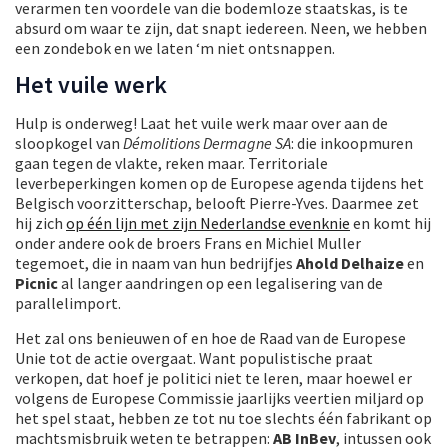
verarmen ten voordele van die bodemloze staatskas, is te
absurd om waar te zijn, dat snapt iedereen. Neen, we hebben
een zondebok en we laten ‘m niet ontsnappen.
Het vuile werk
Hulp is onderweg! Laat het vuile werk maar over aan de
sloopkogel van
Démolitions Dermagne SA
: die inkoopmuren
gaan tegen de vlakte, reken maar. Territoriale
leverbeperkingen komen op de Europese agenda tijdens het
Belgisch voorzitterschap, belooft Pierre-Yves. Daarmee zet
hij zich
op één lijn met zijn Nederlandse evenknie
en komt hij
onder andere ook de broers Frans en Michiel Muller
tegemoet, die in naam van hun bedrijfjes
Ahold Delhaize
en
Picnic
al langer aandringen op een legalisering van de
parallelimport.
Het zal ons benieuwen of en hoe de Raad van de Europese
Unie tot de actie overgaat. Want populistische praat
verkopen, dat hoef je politici niet te leren, maar hoewel er
volgens de Europese Commissie jaarlijks veertien miljard op
het spel staat, hebben ze tot nu toe slechts één fabrikant op
machtsmisbruik weten te betrappen:
AB InBev
, intussen ook