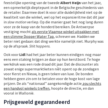
feestelijke opening van de tweede
Albert Heijn
van het jaar,
een opmerkelijk dieptepunt in de Belgische geschiedenis van
de retailer. Daarmee doel ik voor alle duidelijkheid niet op de
kwaliteit van die winkel, wel op het expansieritme dat dit jaar
in
slow motion
verliep. Op die manier gaat het nog lang duren
voor ze de kaap van de honderd bereiken. De Antwerpse
vestiging mocht
als eerste Vlaamse winkel uitpakken met
een slimme Dopper Water Tap
, schreven we. Hadden we
beter niet gedaan: dat ding werkte namelijk niet. Murphy was
op de afspraak.
Shit happens
.
Ook voor
Lidl
had het jaar beter kunnen eindigen: nog maar
eens een staking krijgen ze daar op hun kerstbord. Te hoge
werkdruk was een rode draad dit jaar. Dat de discounter als
zowat enige supermarktketen níét opent op de zondagen
voor Kerst en Nieuw, is geen teken van luxe. De bonden
hebben geen zin om te betalen voor de hoge kost van lage
prijzen. De als “nationaal” aangekondigde actie
zou slechts
een handvol winkels treffen
, hoopte de directie, en dan
vooral in Wallonië.
Prijsgeweld gegarandeerd