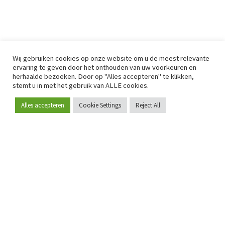
Wij gebruiken cookies op onze website om u de meest relevante
ervaring te geven door het onthouden van uw voorkeuren en
herhaalde bezoeken. Door op "Alles accepteren" te klikken,
stemt u in met het gebruik van ALLE cookies.
Alles accepteren
Cookie Settings
Reject All
Word lid
Sinds 2009 is RetailDetail hét toonaangevende B2B-
platform voor retail in Europa.
Als "100% trusted medium" en sterke retailcommunity biedt