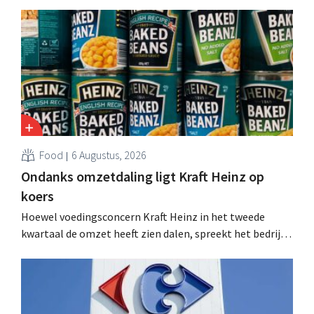
Food
6 Augustus, 2026
Ondanks omzetdaling ligt Kraft Heinz op
koers
Hoewel voedingsconcern Kraft Heinz in het tweede
kwartaal de omzet heeft zien dalen, spreekt het bedrijf
toch van beter dan verwachte resultaten. De
multinational verhoogt de investeringen en de
vooruitzichten.