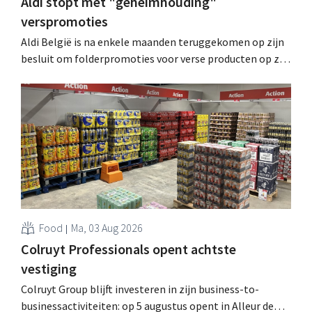
Aldi stopt met "geheimhouding"
verspromoties
Aldi België is na enkele maanden teruggekomen op zijn
besluit om folderpromoties voor verse producten op zijn
website geheim te houden tot de zondag voor ze in
werking treden: "Onze klanten willen goed
geïnformeerd worden." .
Food
Ma, 03 Aug 2026
Colruyt Professionals opent achtste
vestiging
Colruyt Group blijft investeren in zijn business-to-
businessactiviteiten: op 5 augustus opent in Alleur de