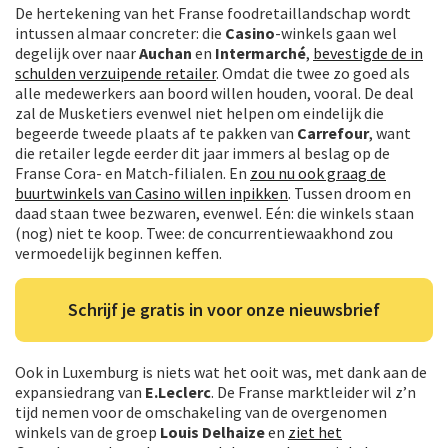
De hertekening van het Franse foodretaillandschap wordt
intussen almaar concreter: die
Casino
-winkels gaan wel
degelijk over naar
Auchan
en
Intermarché
,
bevestigde de in
schulden verzuipende retailer
. Omdat die twee zo goed als
alle medewerkers aan boord willen houden, vooral. De deal
zal de Musketiers evenwel niet helpen om eindelijk die
begeerde tweede plaats af te pakken van
Carrefour
, want
die retailer legde eerder dit jaar immers al beslag op de
Franse Cora- en Match-filialen. En
zou nu ook graag de
buurtwinkels van Casino willen inpikken
. Tussen droom en
daad staan twee bezwaren, evenwel. Eén: die winkels staan
(nog) niet te koop. Twee: de concurrentiewaakhond zou
vermoedelijk beginnen keffen.
Schrijf je gratis in voor onze nieuwsbrief
Ook in Luxemburg is niets wat het ooit was, met dank aan de
expansiedrang van
E.Leclerc
. De Franse marktleider wil z’n
tijd nemen voor de omschakeling van de overgenomen
winkels van de groep
Louis Delhaize
en
ziet het