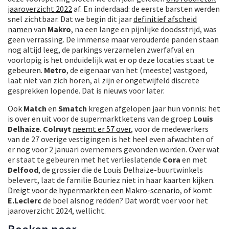
jaaroverzicht 2022
af. En inderdaad: de eerste barsten werden
snel zichtbaar. Dat we begin dit jaar
definitief afscheid
namen
van
Makro
, na een lange en pijnlijke doodsstrijd, was
geen verrassing. De immense maar verouderde panden staan
nog altijd leeg, de parkings verzamelen zwerfafval en
voorlopig is het onduidelijk wat er op deze locaties staat te
gebeuren.
Metro
, de eigenaar van het (meeste) vastgoed,
laat niet van zich horen, al zijn er ongetwijfeld discrete
gesprekken lopende. Dat is nieuws voor later.
Ook
Match
en
Smatch
kregen afgelopen jaar hun vonnis: het
is over en uit voor de supermarktketens van de groep
Louis
Delhaize
.
Colruyt
neemt er 57 over
, voor de medewerkers
van de 27 overige vestigingen is het heel even afwachten of
er nog voor 2 januari overnemers gevonden worden. Over wat
er staat te gebeuren met het verlieslatende
Cora
en met
Delfood
, de grossier die de Louis Delhaize-buurtwinkels
belevert, laat de familie Bouriez niet in haar kaarten kijken.
Dreigt voor de hypermarkten een Makro-scenario
, of komt
E.Leclerc
de boel alsnog redden? Dat wordt voer voor het
jaaroverzicht 2024, wellicht.