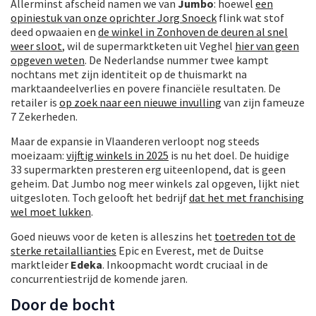
Allerminst afscheid namen we van
Jumbo
: hoewel
een
opiniestuk van onze oprichter Jorg Snoeck
flink wat stof
deed opwaaien en
de winkel in Zonhoven de deuren al snel
weer sloot
, wil de supermarktketen uit Veghel
hier van geen
opgeven weten
. De Nederlandse nummer twee kampt
nochtans met zijn identiteit op de thuismarkt na
marktaandeelverlies en povere financiële resultaten. De
retailer is
op zoek naar een nieuwe invulling
van zijn fameuze
7 Zekerheden.
Maar de expansie in Vlaanderen verloopt nog steeds
moeizaam:
vijftig winkels in 2025
is nu het doel. De huidige
33 supermarkten presteren erg uiteenlopend, dat is geen
geheim. Dat Jumbo nog meer winkels zal opgeven, lijkt niet
uitgesloten. Toch gelooft het bedrijf
dat het met franchising
wel moet lukken
.
Goed nieuws voor de keten is alleszins het
toetreden tot de
sterke retailallianties
Epic en Everest, met de Duitse
marktleider
Edeka
. Inkoopmacht wordt cruciaal in de
concurrentiestrijd de komende jaren.
Door de bocht