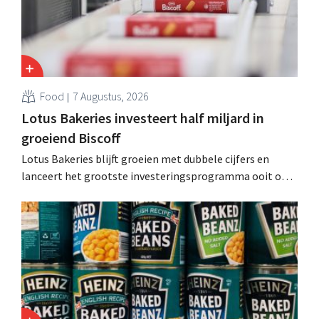
Food
7 Augustus, 2026
Lotus Bakeries investeert half miljard in
groeiend Biscoff
Lotus Bakeries blijft groeien met dubbele cijfers en
lanceert het grootste investeringsprogramma ooit om
de productiecapaciteit voor Biscoff uit te breiden: “We
moeten dit momentum grijpen”.