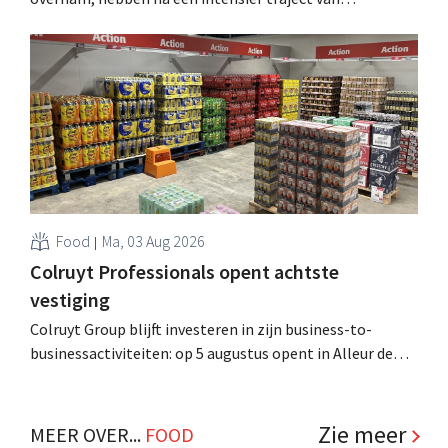
tweeënhalf jaar hun definitieve bestemming gevonden.
Al is die bestemming voor sommige panden een sluiting.
.
Food
Ma, 03 Aug 2026
Colruyt Professionals opent achtste
vestiging
Colruyt Group blijft investeren in zijn business-to-
businessactiviteiten: op 5 augustus opent in Alleur de
achtste vestiging van Colruyt Professionals, de
winkelformule die zich uitsluitend richt op professionele
klanten. .
Zie meer
MEER OVER...
FOOD