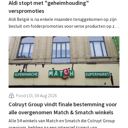
Aldi stopt met "geheimhouding"
verspromoties
Aldi België is na enkele maanden teruggekomen op zijn
besluit om folderpromoties voor verse producten op zijn
website geheim te houden tot de zondag voor ze in
werking treden: "Onze klanten willen goed
geïnformeerd worden." .
Food
Di, 04 Aug 2026
Colruyt Group vindt finale bestemming voor
alle overgenomen Match & Smatch winkels
Alle 54 winkels van Match en Smatch die Colruyt Group
overnam, hebben na een intensief traject van