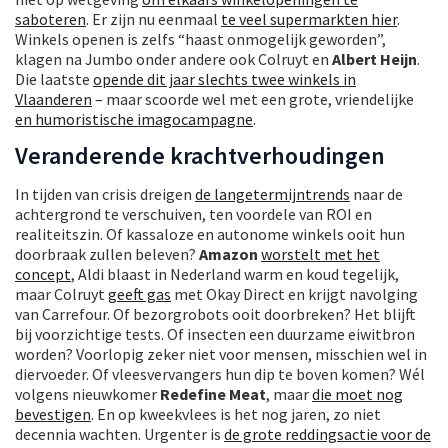
saboteren
. Er zijn nu eenmaal
te veel supermarkten hier
.
Winkels openen is zelfs “haast onmogelijk geworden”,
klagen na Jumbo onder andere ook Colruyt en
Albert Heijn
.
Die laatste
opende dit jaar slechts twee winkels in
Vlaanderen
– maar scoorde wel met een grote, vriendelijke
en humoristische imagocampagne
.
Veranderende krachtverhoudingen
In tijden van crisis dreigen
de langetermijntrends
naar de
achtergrond te verschuiven, ten voordele van ROI en
realiteitszin. Of kassaloze en autonome winkels ooit hun
doorbraak zullen beleven?
Amazon
worstelt met het
concept
, Aldi blaast in Nederland warm en koud tegelijk,
maar Colruyt
geeft gas
met Okay Direct en krijgt navolging
van Carrefour. Of bezorgrobots ooit doorbreken? Het blijft
bij voorzichtige tests. Of insecten een duurzame eiwitbron
worden? Voorlopig zeker niet voor mensen, misschien wel in
diervoeder. Of vleesvervangers hun dip te boven komen? Wél
volgens nieuwkomer
Redefine Meat
, maar
die moet nog
bevestigen
. En op kweekvlees is het nog jaren, zo niet
decennia wachten. Urgenter is
de grote reddingsactie voor de