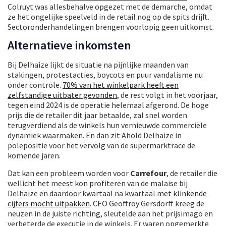
Colruyt was allesbehalve opgezet met de demarche, omdat
ze het ongelijke speelveld in de retail nog op de spits drijft.
Sectoronderhandelingen brengen voorlopig geen uitkomst.
Alternatieve inkomsten
Bij Delhaize lijkt de situatie na pijnlijke maanden van
stakingen, protestacties, boycots en puur vandalisme nu
onder controle.
70% van het winkelpark heeft een
zelfstandige uitbater gevonden
, de rest volgt in het voorjaar,
tegen eind 2024 is de operatie helemaal afgerond. De hoge
prijs die de retailer dit jaar betaalde, zal snel worden
terugverdiend als de winkels hun vernieuwde commerciële
dynamiek waarmaken. En dan zit Ahold Delhaize in
polepositie voor het vervolg van de supermarktrace de
komende jaren.
Dat kan een probleem worden voor
Carrefour
, de retailer die
wellicht het meest kon profiteren van de malaise bij
Delhaize en daardoor kwartaal na kwartaal
met klinkende
cijfers mocht uitpakken
. CEO Geoffroy Gersdorff kreeg de
neuzen in de juiste richting, sleutelde aan het prijsimago en
verbeterde de executie in de winkels. Er waren opgemerkte