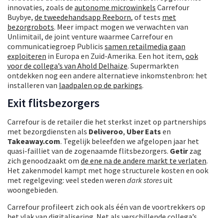
innovaties, zoals de
autonome microwinkels
Carrefour
Buybye,
de tweedehandsapp Reeborn
, of tests
met
bezorgrobots
. Meer impact mogen we verwachten van
Unlimitail, de joint venture waarmee Carrefour en
communicatiegroep Publicis
samen retailmedia gaan
exploiteren
in Europa en Zuid-Amerika. Een hot item,
ook
voor de collega’s van Ahold Delhaize
. Supermarkten
ontdekken nog een andere alternatieve inkomstenbron: het
installeren van
laadpalen op de parkings
.
Exit flitsbezorgers
Carrefour is de retailer die het sterkst inzet op partnerships
met bezorgdiensten als
Deliveroo
,
Uber Eats
en
Takeaway.com
. Tegelijk beleefden we afgelopen jaar het
quasi-failliet van de zogenaamde flitsbezorgers.
Getir
zag
zich genoodzaakt om
de ene na de andere markt te verlaten
.
Het zakenmodel kampt met hoge structurele kosten en ook
met regelgeving: veel steden weren
dark stores
uit
woongebieden.
Carrefour profileert zich ook als één van de voortrekkers op
het vlak van digitalisering. Net als verschillende collega’s