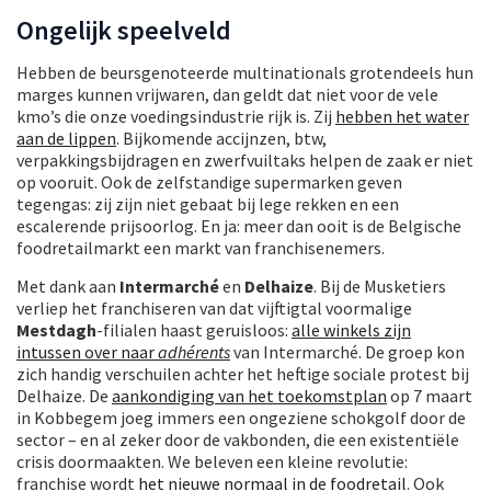
Ongelijk speelveld
Hebben de beursgenoteerde multinationals grotendeels hun
marges kunnen vrijwaren, dan geldt dat niet voor de vele
kmo’s die onze voedingsindustrie rijk is. Zij
hebben het water
aan de lippen
. Bijkomende accijnzen, btw,
verpakkingsbijdragen en zwerfvuiltaks helpen de zaak er niet
op vooruit. Ook de zelfstandige supermarken geven
tegengas: zij zijn niet gebaat bij lege rekken en een
escalerende prijsoorlog. En ja: meer dan ooit is de Belgische
foodretailmarkt een markt van franchisenemers.
Met dank aan
Intermarché
en
Delhaize
. Bij de Musketiers
verliep het franchiseren van dat vijftigtal voormalige
Mestdagh
-filialen haast geruisloos:
alle winkels zijn
intussen over naar
adhérents
van Intermarché. De groep kon
zich handig verschuilen achter het heftige sociale protest bij
Delhaize. De
aankondiging van het toekomstplan
op 7 maart
in Kobbegem joeg immers een ongeziene schokgolf door de
sector – en al zeker door de vakbonden, die een existentiële
crisis doormaakten. We beleven een kleine revolutie:
franchise wordt
het nieuwe normaal in de foodretail
. Ook