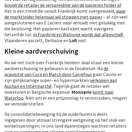
bouwt de retailer de verspreiding van de papieren folder af
.
Het is een trend die vanuit Frankrijk komt overgewaaid,
waar
de marktleider helemaal wil stoppen met papier
– al zijn veel
aangeslotenen van E.Leclerc naar verluidt niet gelukkig met
die beslissing. Het papieren kasticket wacht overigens
hetzelfde lot:
in Frankrijk en Wallonië wordt dat afgeschaft
.
Vlaanderen aarzelt, Delhaize en
Lidl
niet.
Kleine aardverschuiving
Nu we het toch over Frankrijk hebben: daar staat een kleine
aardverschuiving te gebeuren in de foodretail. Na
de
acquisitie van Cora en Match door Carrefour
gaat Casino er
zijn gelijknamige super- en hypermarkten
verkopen aan
Auchan en Intermarché
. Tegelijk gaat de retailer wél
investeren in Belgische expansie:
Monoprix
komt naar
Waterloo
. Niet om er een prijzenslag te veroorzaken, mogen
we veronderstellen.
De consolidatiebeweging bij de zuiderburen is deels
ingegeven door almaar strengere wetgeving op het vlak van
winkelopeningen. In ons land daarentegen wachten retailers
niet op wetgeving
om elkaars winkelopeningen te