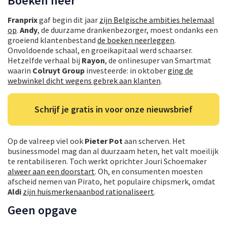
Boeken neer
Franprix
gaf begin dit jaar
zijn Belgische ambities helemaal
op
.
Andy
, de duurzame drankenbezorger, moest ondanks een
groeiend klantenbestand
de boeken neerleggen
.
Onvoldoende schaal, en groeikapitaal werd schaarser.
Hetzelfde verhaal bij
Rayon
, de onlinesuper van Smartmat
waarin
Colruyt Group
investeerde: in oktober
ging de
webwinkel dicht wegens gebrek aan klanten
.
Schrijf je gratis in voor onze nieuwsbrief
Op de valreep viel ook
Pieter Pot
aan scherven. Het
businessmodel mag dan al duurzaam heten, het valt moeilijk
te rentabiliseren. Toch werkt oprichter Jouri Schoemaker
alweer aan een doorstart
. Oh, en consumenten moesten
afscheid nemen van Pirato, het populaire chipsmerk, omdat
Aldi
zijn huismerkenaanbod rationaliseert
.
Geen opgave