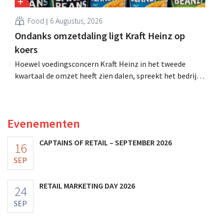
Food
6 Augustus, 2026
Ondanks omzetdaling ligt Kraft Heinz op
koers
Hoewel voedingsconcern Kraft Heinz in het tweede
kwartaal de omzet heeft zien dalen, spreekt het bedrijf
toch van beter dan verwachte resultaten. De
multinational verhoogt de investeringen en de
vooruitzichten.
Evenementen
CAPTAINS OF RETAIL – SEPTEMBER 2026
16
SEP
RETAIL MARKETING DAY 2026
24
SEP