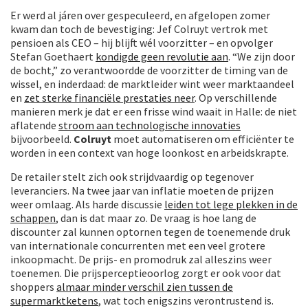
Er werd al járen over gespeculeerd, en afgelopen zomer
kwam dan toch de bevestiging: Jef Colruyt vertrok met
pensioen als CEO – hij blijft wél voorzitter – en opvolger
Stefan Goethaert
kondigde geen revolutie aan
. “We zijn door
de bocht,” zo verantwoordde de voorzitter de timing van de
wissel, en inderdaad: de marktleider wint weer marktaandeel
en
zet sterke financiële prestaties neer
. Op verschillende
manieren merk je dat er een frisse wind waait in Halle: de niet
aflatende
stroom aan technologische innovaties
bijvoorbeeld.
Colruyt
moet automatiseren om efficiënter te
worden in een context van hoge loonkost en arbeidskrapte.
De retailer stelt zich ook strijdvaardig op tegenover
leveranciers. Na twee jaar van inflatie moeten de prijzen
weer omlaag. Als harde discussie
leiden tot lege plekken in de
schappen
, dan is dat maar zo. De vraag is hoe lang de
discounter zal kunnen optornen tegen de toenemende druk
van internationale concurrenten met een veel grotere
inkoopmacht. De prijs- en promodruk zal alleszins weer
toenemen. Die prijsperceptieoorlog zorgt er ook voor dat
shoppers
almaar minder verschil zien tussen de
supermarktketens
, wat toch enigszins verontrustend is.