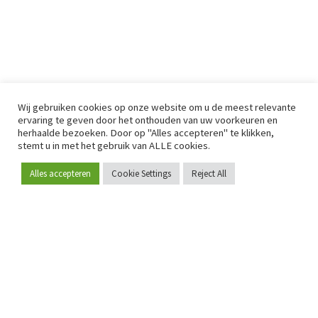
Wij gebruiken cookies op onze website om u de meest relevante
ervaring te geven door het onthouden van uw voorkeuren en
herhaalde bezoeken. Door op "Alles accepteren" te klikken,
stemt u in met het gebruik van ALLE cookies.
Alles accepteren
Cookie Settings
Reject All
Word lid
Sinds 2009 is RetailDetail hét toonaangevende B2B-
platform voor retail in Europa.