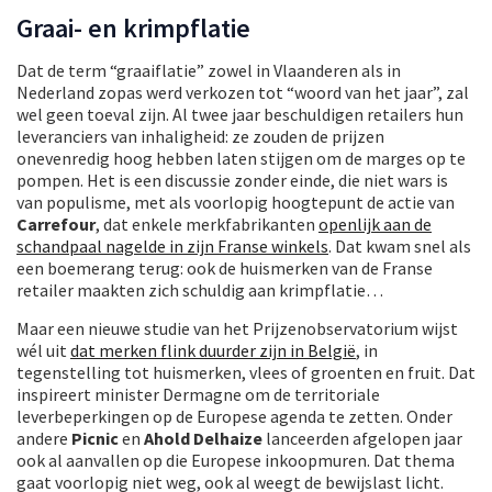
Graai- en krimpflatie
Dat de term “graaiflatie” zowel in Vlaanderen als in
Nederland zopas werd verkozen tot “woord van het jaar”, zal
wel geen toeval zijn. Al twee jaar beschuldigen retailers hun
leveranciers van inhaligheid: ze zouden de prijzen
onevenredig hoog hebben laten stijgen om de marges op te
pompen. Het is een discussie zonder einde, die niet wars is
van populisme, met als voorlopig hoogtepunt de actie van
Carrefour
, dat enkele merkfabrikanten
openlijk aan de
schandpaal nagelde in zijn Franse winkels
. Dat kwam snel als
een boemerang terug: ook de huismerken van de Franse
retailer maakten zich schuldig aan krimpflatie…
Maar een nieuwe studie van het Prijzenobservatorium wijst
wél uit
dat merken flink duurder zijn in België
, in
tegenstelling tot huismerken, vlees of groenten en fruit. Dat
inspireert minister Dermagne om de territoriale
leverbeperkingen op de Europese agenda te zetten. Onder
andere
Picnic
en
Ahold Delhaize
lanceerden afgelopen jaar
ook al aanvallen op die Europese inkoopmuren. Dat thema
gaat voorlopig niet weg, ook al weegt de bewijslast licht.