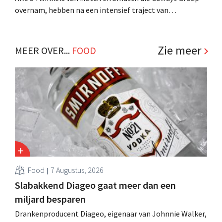
overnam, hebben na een intensief traject van
tweeënhalf jaar hun definitieve bestemming gevonden.
Al is die bestemming voor sommige panden een sluiting.
.
Zie meer
MEER OVER...
FOOD
Food
7 Augustus, 2026
Slabakkend Diageo gaat meer dan een
miljard besparen
Drankenproducent Diageo, eigenaar van Johnnie Walker,