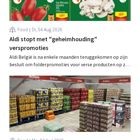
Food
Di, 04 Aug 2026
Aldi stopt met "geheimhouding"
verspromoties
Aldi België is na enkele maanden teruggekomen op zijn
besluit om folderpromoties voor verse producten op zijn
website geheim te houden tot de zondag voor ze in
werking treden: "Onze klanten willen goed
geïnformeerd worden." .