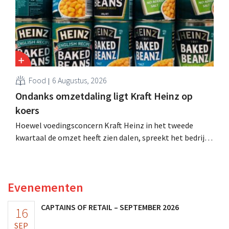
Food
6 Augustus, 2026
Ondanks omzetdaling ligt Kraft Heinz op
koers
Hoewel voedingsconcern Kraft Heinz in het tweede
kwartaal de omzet heeft zien dalen, spreekt het bedrijf
toch van beter dan verwachte resultaten. De
multinational verhoogt de investeringen en de
vooruitzichten.
Evenementen
CAPTAINS OF RETAIL – SEPTEMBER 2026
16
SEP