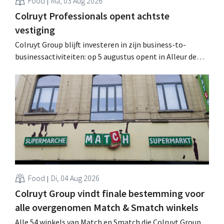
Food
Ma, 03 Aug 2026
Colruyt Professionals opent achtste
vestiging
Colruyt Group blijft investeren in zijn business-to-
businessactiviteiten: op 5 augustus opent in Alleur de
achtste vestiging van Colruyt Professionals, de
winkelformule die zich uitsluitend richt op professionele
klanten. .
Food
Di, 04 Aug 2026
Colruyt Group vindt finale bestemming voor
alle overgenomen Match & Smatch winkels
Alle 54 winkels van Match en Smatch die Colruyt Group