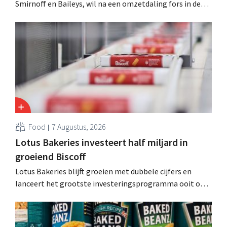
Smirnoff en Baileys, wil na een omzetdaling fors in de
kosten snijden en tegelijk investeren in groei voor onder
andere Guiness en voorgemixte cocktails.
Food
7 Augustus, 2026
Lotus Bakeries investeert half miljard in
groeiend Biscoff
Lotus Bakeries blijft groeien met dubbele cijfers en
lanceert het grootste investeringsprogramma ooit om
de productiecapaciteit voor Biscoff uit te breiden: “We
moeten dit momentum grijpen”.