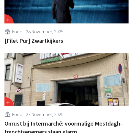
Food
28 November, 2025
[Filet Pur] Zwartkijkers
Food
27 November, 2025
Onrust bij Intermarché: voormalige Mestdagh-
franchisenemers slaan alarm