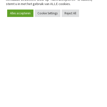
stemt u in met het gebruik van ALLE cookies.
Alles accepteren
Cookie Settings
Reject All
Word lid
Sinds 2009 is RetailDetail hét toonaangevende B2B-
platform voor retail in Europa.
Als "100% trusted medium" en sterke retailcommunity biedt
RetailDetail professionals dagelijks betrouwbaar nieuws,
scherpe inzichten en relevante analyses uit de sector.
Daarnaast brengt RetailDetail de markt samen via
inspirerende events en exclusieve retailtours, waar
kennisdeling, netwerking en innovatie centraal staan.