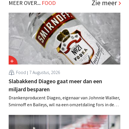
.
Zie meer
MEER OVER...
FOOD
Food
7 Augustus, 2026
Slabakkend Diageo gaat meer dan een
miljard besparen
Drankenproducent Diageo, eigenaar van Johnnie Walker,
Smirnoff en Baileys, wil na een omzetdaling fors in de
kosten snijden en tegelijk investeren in groei voor onder
andere Guiness en voorgemixte cocktails.