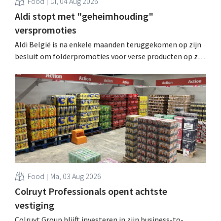
Food
Di, 04 Aug 2026
Aldi stopt met "geheimhouding"
verspromoties
Aldi België is na enkele maanden teruggekomen op zijn
besluit om folderpromoties voor verse producten op zijn
website geheim te houden tot de zondag voor ze in
werking treden: "Onze klanten willen goed
geïnformeerd worden." .
Food
Ma, 03 Aug 2026
Colruyt Professionals opent achtste
vestiging
Colruyt Group blijft investeren in zijn business-to-