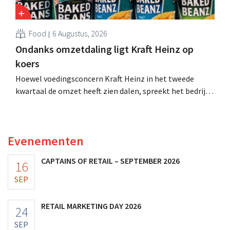
Food
6 Augustus, 2026
Ondanks omzetdaling ligt Kraft Heinz op
koers
Hoewel voedingsconcern Kraft Heinz in het tweede
kwartaal de omzet heeft zien dalen, spreekt het bedrijf
toch van beter dan verwachte resultaten. De
multinational verhoogt de investeringen en de
vooruitzichten.
Evenementen
CAPTAINS OF RETAIL – SEPTEMBER 2026
16
SEP
RETAIL MARKETING DAY 2026
24
SEP