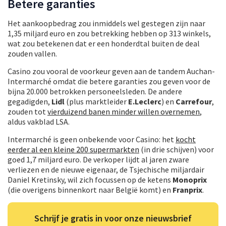
Betere garanties
Het aankoopbedrag zou inmiddels wel gestegen zijn naar
1,35 miljard euro en zou betrekking hebben op 313 winkels,
wat zou betekenen dat er een honderdtal buiten de deal
zouden vallen.
Casino zou vooral de voorkeur geven aan de tandem Auchan-
Intermarché omdat die betere garanties zou geven voor de
bijna 20.000 betrokken personeelsleden. De andere
gegadigden,
Lidl
(plus marktleider
E.Leclerc
) en
Carrefour
,
zouden tot
vierduizend banen minder willen overnemen
,
aldus vakblad LSA.
Intermarché is geen onbekende voor Casino: het
kocht
eerder al een kleine 200 supermarkten
(in drie schijven) voor
goed 1,7 miljard euro. De verkoper lijdt al jaren zware
verliezen en de nieuwe eigenaar, de Tsjechische miljardair
Daniel Kretinsky, wil zich focussen op de ketens
Monoprix
(die overigens binnenkort naar België komt) en
Franprix
.
Schrijf je gratis in voor onze nieuwsbrief