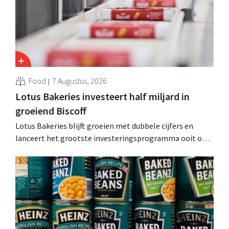
Food
7 Augustus, 2026
Lotus Bakeries investeert half miljard in
groeiend Biscoff
Lotus Bakeries blijft groeien met dubbele cijfers en
lanceert het grootste investeringsprogramma ooit om
de productiecapaciteit voor Biscoff uit te breiden: “We
moeten dit momentum grijpen”.