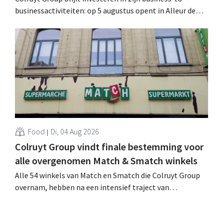
businessactiviteiten: op 5 augustus opent in Alleur de
achtste vestiging van Colruyt Professionals, de
winkelformule die zich uitsluitend richt op professionele
klanten. .
Food
Di, 04 Aug 2026
Colruyt Group vindt finale bestemming voor
alle overgenomen Match & Smatch winkels
Alle 54 winkels van Match en Smatch die Colruyt Group
overnam, hebben na een intensief traject van
tweeënhalf jaar hun definitieve bestemming gevonden.
Al is die bestemming voor sommige panden een sluiting.