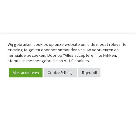
Wij gebruiken cookies op onze website om u de meest relevante
ervaring te geven door het onthouden van uw voorkeuren en
herhaalde bezoeken. Door op "Alles accepteren" te klikken,
stemt u in met het gebruik van ALLE cookies.
Alles accepteren
Cookie Settings
Reject All
Word lid
Sinds 2009 is RetailDetail hét toonaangevende B2B-
platform voor retail in Europa.