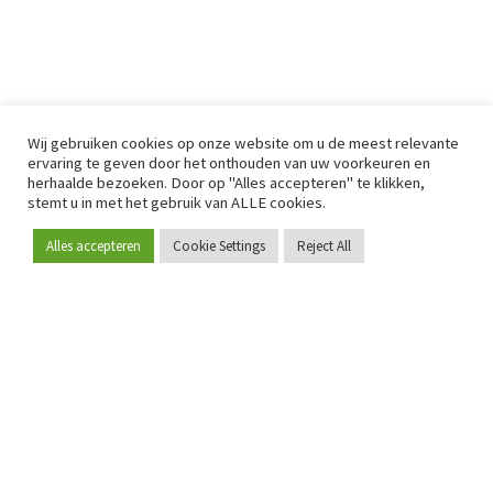
Wij gebruiken cookies op onze website om u de meest relevante
ervaring te geven door het onthouden van uw voorkeuren en
herhaalde bezoeken. Door op "Alles accepteren" te klikken,
stemt u in met het gebruik van ALLE cookies.
Alles accepteren
Cookie Settings
Reject All
Word lid
Sinds 2009 is RetailDetail hét toonaangevende B2B-
platform voor retail in Europa.