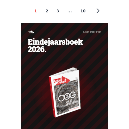
1
2
3
…
10