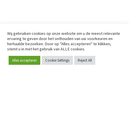
Wij gebruiken cookies op onze website om u de meest relevante
ervaring te geven door het onthouden van uw voorkeuren en
herhaalde bezoeken. Door op "Alles accepteren" te klikken,
stemt u in met het gebruik van ALLE cookies.
Alles accepteren
Cookie Settings
Reject All
Word lid
Sinds 2009 is RetailDetail hét toonaangevende B2B-
platform voor retail in Europa.
Als "100% trusted medium" en sterke retailcommunity biedt