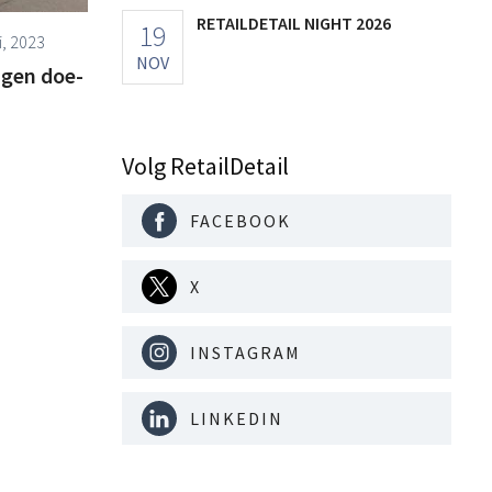
RETAILDETAIL NIGHT 2026
19
i, 2023
NOV
igen doe-
Volg RetailDetail
FACEBOOK
X
INSTAGRAM
LINKEDIN