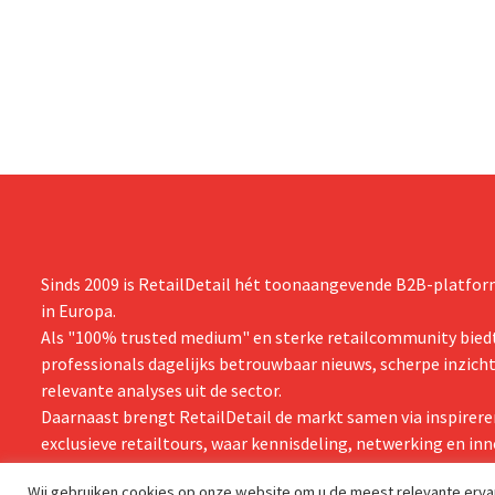
Sinds 2009 is RetailDetail hét toonaangevende B2B-platform
in Europa.
Als "100% trusted medium" en sterke retailcommunity biedt
professionals dagelijks betrouwbaar nieuws, scherpe inzich
relevante analyses uit de sector.
Daarnaast brengt RetailDetail de markt samen via inspirere
exclusieve retailtours, waar kennisdeling, netwerking en inn
centraal staan.
Wij gebruiken cookies op onze website om u de meest relevante erv