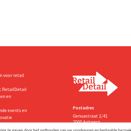
 voor retail
 RetailDetail
ten en
Postadres
nde events en
Genuastraat 1/41
ovatie
2000 Antwerp
aring te geven door het onthouden van uw voorkeuren en herhaalde bezoe