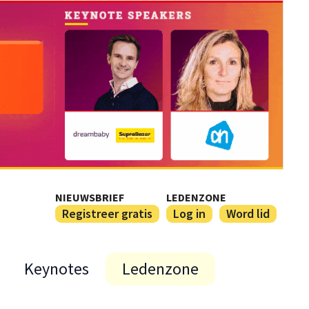
NIEUWSBRIEF
LEDENZONE
Registreer gratis
Log in
Word lid
Keynotes
Ledenzone