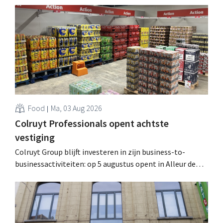
werking treden: "Onze klanten willen goed
geïnformeerd worden." .
Food
Ma, 03 Aug 2026
Colruyt Professionals opent achtste
vestiging
Colruyt Group blijft investeren in zijn business-to-
businessactiviteiten: op 5 augustus opent in Alleur de
achtste vestiging van Colruyt Professionals, de
winkelformule die zich uitsluitend richt op professionele
klanten. .