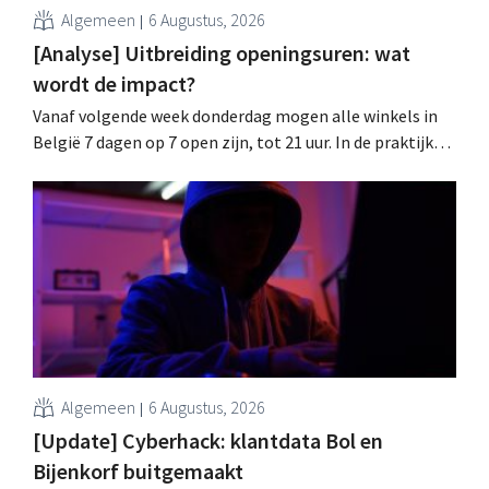
Algemeen
6 Augustus, 2026
[Analyse] Uitbreiding openingsuren: wat
wordt de impact?
Vanaf volgende week donderdag mogen alle winkels in
België 7 dagen op 7 open zijn, tot 21 uur. In de praktijk
zullen ze dat lang niet overal doen. Bovendien vormt de
arbeidswetgeving een hinderpaal. Is er een gelijk
speelveld?
Algemeen
6 Augustus, 2026
[Update] Cyberhack: klantdata Bol en
Bijenkorf buitgemaakt