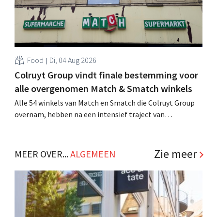
Food
Di, 04 Aug 2026
Colruyt Group vindt finale bestemming voor
alle overgenomen Match & Smatch winkels
Alle 54 winkels van Match en Smatch die Colruyt Group
overnam, hebben na een intensief traject van
tweeënhalf jaar hun definitieve bestemming gevonden.
Al is die bestemming voor sommige panden een sluiting.
.
Zie meer
MEER OVER...
ALGEMEEN