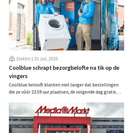
15 minuten van zijn woonplaats.
Elektro
31 Juli, 2026
Coolblue schrapt bezorgbelofte na tik op de
vingers
Coolblue belooft klanten niet langer dat bestellingen
die ze vóór 23.59 uur plaatsen, de volgende dag gratis
worden bezorgd. De webwinkel past de formulering aan
nadat de Nederlandse Reclame Code Commissie
oordeelde dat de belofte misleidend en oneerlijk was.