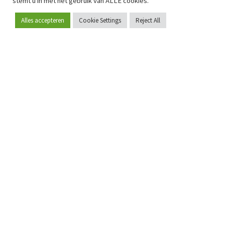
stemt u in met het gebruik van ALLE cookies.
Alles accepteren
Cookie Settings
Reject All
Word lid
Sinds 2009 is RetailDetail hét toonaangevende B2B-
platform voor retail in Europa.
Als "100% trusted medium" en sterke retailcommunity biedt
RetailDetail professionals dagelijks betrouwbaar nieuws,
scherpe inzichten en relevante analyses uit de sector.
Daarnaast brengt RetailDetail de markt samen via
inspirerende events en exclusieve retailtours, waar
kennisdeling, netwerking en innovatie centraal staan.