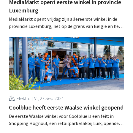
MediaMarkt opent eerste winkel in provincie
Luxemburg
MediaMarkt opent vrijdag zijn allereerste winkel in de
provincie Luxemburg, net op de grens van België en het
Groothertogdom Luxemburg. Het is meteen ook de
eerste Waalse winkel met het nieuwe Core-concept. .
Elektro
Vr, 27 Sep 2024
Coolblue heeft eerste Waalse winkel geopend
De eerste Waalse winkel voor Coolblue is een feit: in
Shopping Hognoul, een retailpark vlakbij Luik, opende
de elektroretailer zijn tiende fysieke winkel in België. .