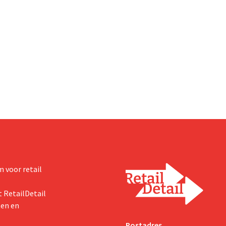
Franse thuismarkt teruglopen.
Ventilatoren en airconditioners
in mei en juni een welgekomen n
wind.
 voor retail
 RetailDetail
ten en
Postadres