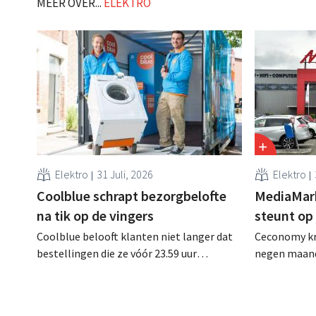
MEER OVER...
ELEKTRO
Elektro
31 Juli, 2026
Elektro
Coolblue schrapt bezorgbelofte
MediaMar
na tik op de vingers
steunt op
Coolblue belooft klanten niet langer dat
Ceconomy kri
bestellingen die ze vóór 23.59 uur
negen maand
plaatsen, de volgende dag gratis worden
Naast de ste
bezorgd. De webwinkel past de
droegen ook
formulering aan nadat de Nederlandse
de marktplaa