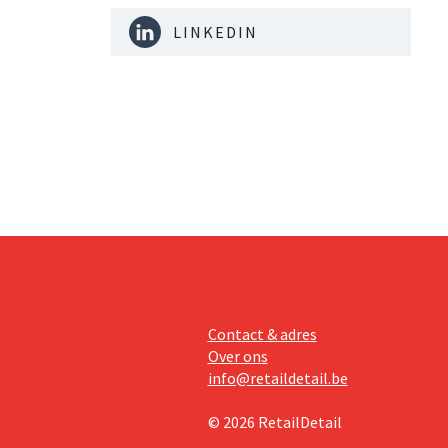
 brachten
LINKEDIN
ieuwe
Contact & adres
Over ons
info@retaildetail.be
© 2026 RetailDetail