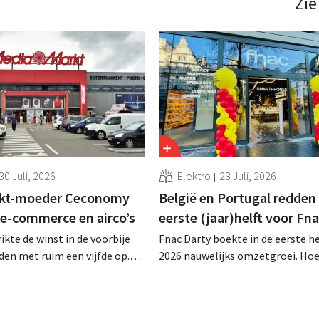
Zie
mededingingsautoriteiten nog…
30 Juli, 2026
Elektro
23 Juli, 2026
kt-moeder Ceconomy
België en Portugal redden
 e-commerce en airco’s
eerste (jaar)helft voor Fn
kte de winst in de voorbije
Fnac Darty boekte in de eerste he
en met ruim een vijfde op.
2026 nauwelijks omzetgroei. Ho
rke vraag naar airconditioners
België, Luxemburg en vooral Por
 de webshops, retailmedia en
aardig groeiden, zag de
ts bij aan de groei.
elektronicaretailer de verkopen 