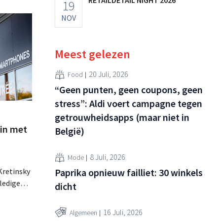
19
NOV
Meest gelezen
20 Juli, 2026
Food
“Geen punten, geen coupons, geen
stress”: Aldi voert campagne tegen
getrouwheidsapps (maar niet in
 in met
België)
8 Juli, 2026
Mode
Kretinsky
Paprika opnieuw failliet: 30 winkels
lledige
dicht
us Fnac
r stemt
16 Juli, 2026
Algemeen
. Nu de