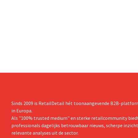
Reclame Code Commissie oordeelde dat
de belofte misleidend en oneerlijk was.
Sinds 2009 is RetailDetail hét toonaangevende B2B-platform
in Europa.
Als "100% trusted medium" en sterke retailcommunity biedt
professionals dagelijks betrouwbaar nieuws, scherpe inzich
relevante analyses uit de sector.