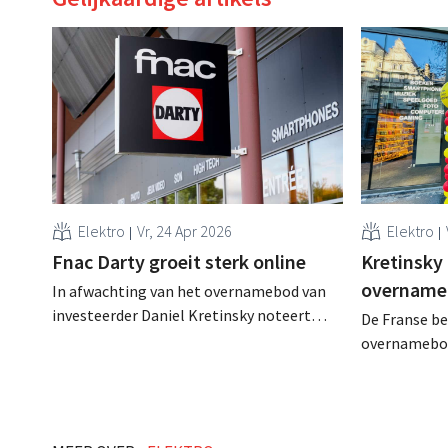
Elektro
Vr, 24 Apr 2026
Elektro
Fnac Darty groeit sterk online
Kretinsky 
overname
In afwachting van het overnamebod van
investeerder Daniel Kretinsky noteert
De Franse b
elektroretailer Fnac Darty een beperkte
overnamebod
groei op de Franse thuismarkt, maar
miljardair D
sterke cijfers in België, Portugal en
goedgekeurd.
Spanje. .
een stap dich