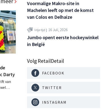
 meer
Voormalige Makro-site in
 .
Machelen leeft op met de komst
van Colos en Delhaize
16 Juli, 2026
Vrije tijd
Jumbo opent eerste hockeywinkel
in België
Volg RetailDetail
 de
FACEBOOK
ac Darty
lft van
ewel
TWITTER
tugal
INSTAGRAM
op de