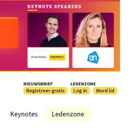
NIEUWSBRIEF
LEDENZONE
Registreer gratis
Log in
Word lid
Keynotes
Ledenzone