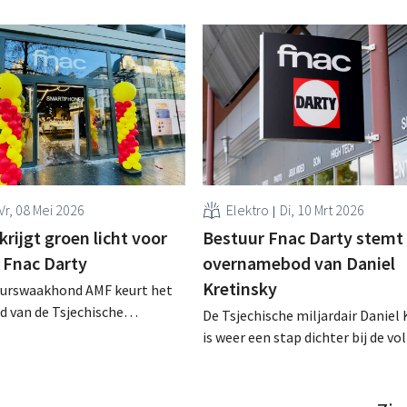
Vr, 08 Mei 2026
Elektro
Di, 10 Mrt 2026
krijgt groen licht voor
Bestuur Fnac Darty stemt
 Fnac Darty
overnamebod van Daniel
Kretinsky
eurswaakhond AMF keurt het
 van de Tsjechische
De Tsjechische miljardair Daniel 
aniel Kretinsky op Fnac Darty
is weer een stap dichter bij de vo
 Zo komt de acquisitie weer
overname van de Franse retailre
terbij. .
Darty. Het bestuur van de retaile
unaniem in met het overnamebod