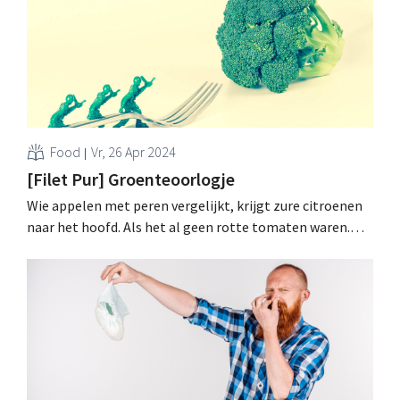
Food
Vr, 26 Apr 2024
[Filet Pur] Groenteoorlogje
Wie appelen met peren vergelijkt, krijgt zure citroenen
naar het hoofd. Als het al geen rotte tomaten waren.
Hartelijk sfeertje alweer, afgelopen week in de
foodretail. Russen blijken intussen gewoonweg welkom
in Antwerpen, ook al verkopen ze geen filet pur maar
ordinaire worst. .