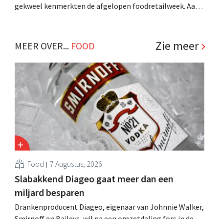
gekweel kenmerkten de afgelopen foodretailweek. Aan
passief-agressieve venijnigheden in de sector zou er
straks nochtans een definitief einde komen. Behalve dan
in de Filet Pur, uiteraard. .
Zie meer
MEER OVER...
FOOD
Food
7 Augustus, 2026
Slabakkend Diageo gaat meer dan een
miljard besparen
Drankenproducent Diageo, eigenaar van Johnnie Walker,
Smirnoff en Baileys, wil na een omzetdaling fors in de