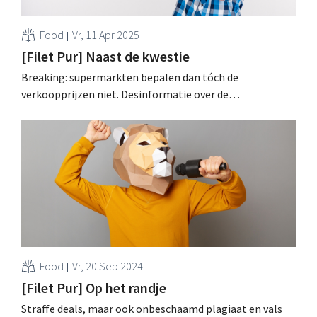
Food
Vr, 11 Apr 2025
[Filet Pur] Naast de kwestie
Breaking: supermarkten bepalen dan tóch de
verkoopprijzen niet. Desinformatie over de
onbetaalbare winkelkar was afgelopen week alweer
alomtegenwoordig. Gelukkig zijn er nog discounters: het
einde van de hypermarkt is nog niet het einde van de
wereld, ziet Filet Pur. .
Food
Vr, 20 Sep 2024
[Filet Pur] Op het randje
Straffe deals, maar ook onbeschaamd plagiaat en vals