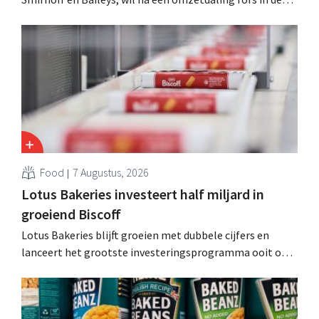
kosten snijden en tegelijk investeren in groei voor onder
andere Guiness en voorgemixte cocktails.
Food
7 Augustus, 2026
Lotus Bakeries investeert half miljard in
groeiend Biscoff
Lotus Bakeries blijft groeien met dubbele cijfers en
lanceert het grootste investeringsprogramma ooit om
de productiecapaciteit voor Biscoff uit te breiden: “We
moeten dit momentum grijpen”.