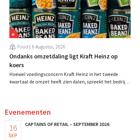
Food
6 Augustus, 2026
Ondanks omzetdaling ligt Kraft Heinz op
koers
Hoewel voedingsconcern Kraft Heinz in het tweede
kwartaal de omzet heeft zien dalen, spreekt het bedrijf
toch van beter dan verwachte resultaten. De
multinational verhoogt de investeringen en de
vooruitzichten.
Evenementen
CAPTAINS OF RETAIL – SEPTEMBER 2026
16
SEP