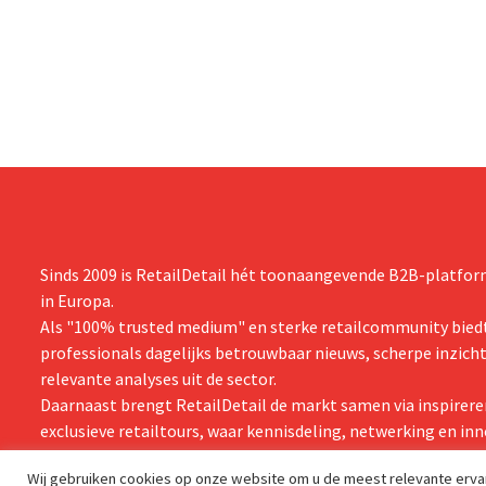
Tellingen, d
op het RetailDetail Congress van 27 april.
In zijn boe
Ben je ermee akkoord dat winkels vandaag
ontkracht hi
eerder marketingtools zijn dan...
de fysieke w
uitspraken. 
Er is behoorli
Sinds 2009 is RetailDetail hét toonaangevende B2B-platform
in Europa.
Als "100% trusted medium" en sterke retailcommunity biedt
professionals dagelijks betrouwbaar nieuws, scherpe inzich
relevante analyses uit de sector.
Daarnaast brengt RetailDetail de markt samen via inspirere
exclusieve retailtours, waar kennisdeling, netwerking en inn
centraal staan.
Wij gebruiken cookies op onze website om u de meest relevante erv