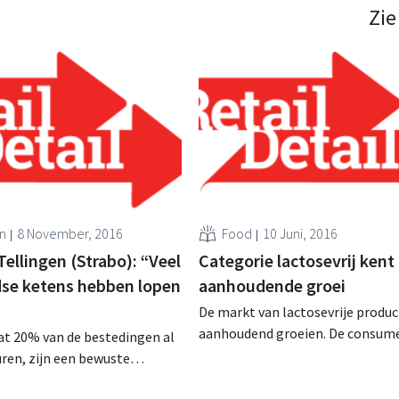
erieurarchitecten vertrekt
topdesign, bundelt de krachten
Zie
vanuit de identiteit van de retailer. .
Retail Factory, specialist in dat
inzichten voor fysieke retail. .
n
8 November, 2016
Food
10 Juni, 2016
ellingen (Strabo): “Veel
Categorie lactosevrij kent
se ketens hebben lopen
aanhoudende groei
De markt van lactosevrije product
aanhoudend groeien. De consume
at 20% van de bestedingen al
deze producten steeds vaker als
ren, zijn een bewuste
keuze voor gezond leven. Hierdo
zegt de Nederlander Hans van
verschuift dit onderdeel van de c