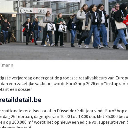
illmann
tigste verjaardag ondergaat de grootste retailvakbeurs van Europ
 dan een zakelijke vakbeurs wordt EuroShop 2026 een “instagra
plant een dossier.
etaildetail.be
ternationale retailsector af in Düsseldorf: dit jaar vindt EuroShop e
dag 26 februari, dagelijks van 10.00 tot 18.00 uur. Met 85.000 bez
en op 100.000 m² wordt het opnieuw een editie vol superlatieven.
t de retailwereld.