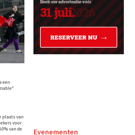
a een
mmable”
r plaats van
oekers voor
 50% van de
Evenementen