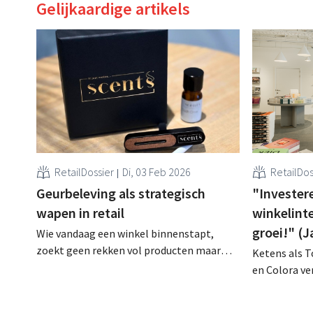
Gelijkaardige artikels
RetailDossier
Di, 03 Feb 2026
RetailDos
Geurbeleving als strategisch
"Investere
wapen in retail
winkelinte
groei!" (
Wie vandaag een winkel binnenstapt,
zoekt geen rekken vol producten maar
Ketens als T
een gevoel. Retail is duidelijk verschoven
en Colora v
van transacties naar ervaringen. Toch
de ontwikkel
blijft precies dat element dat het snelst
werkende wi