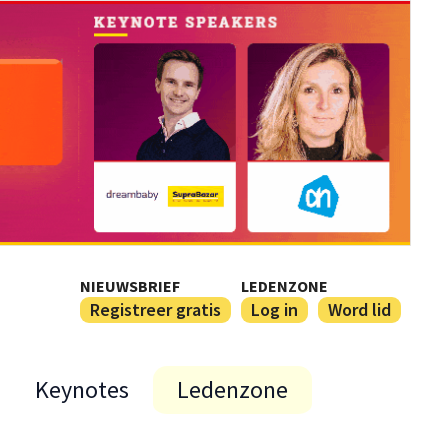
NIEUWSBRIEF
LEDENZONE
Registreer gratis
Log in
Word lid
Keynotes
Ledenzone