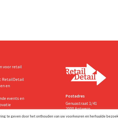
irecteur-eigenaar van Strabo.
glutenvrij, suikervrij en healthfo
k #WatNouEindeVanWinkels
niche naar mainstream. Consume
j de mythe over de dood van
vanuit gezondheid Lactosevrij o
inkels met een aantal krasse
zich in hoog tempo tot een keuz
Het ligt niet aan het internet
de...
jk...
 voor retail
 RetailDetail
ten en
Postadres
nde events en
Genuastraat 1/41
ovatie
2000 Antwerp
aring te geven door het onthouden van uw voorkeuren en herhaalde bezoe