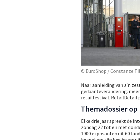
© EuroShop / Constanze T
Naar aanleiding van z’n zes
gedaanteverandering: meer
retailfestival. RetailDetail 
Themadossier op r
Elke drie jaar spreekt de in
zondag 22 tot en met donder
1900 exposanten uit 60 land
bezoekers zijn beslissers ui