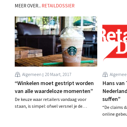
en subtielst op emoties inspeelt, geur
van PUUR Int
MEER OVER...
RETAILDOSSIER
dus, opvallend vaak onderbenut. .
Algemeen
20 Maart, 2017
Algemee
“Winkelen moet gestript worden
Hans van T
van alle waardeloze momenten”
Nederland
suffen”
De keuze waar retailers vandaag voor
staan, is simpel: ofwel versnel je de
“De claims d
winkelervaring ofwel vertraag je ze. Dat
online gebeu
stelt Cate Trotter, trendhoofd bij Insider
rekenfout”, 
Trends, en een van de key-note sprekers