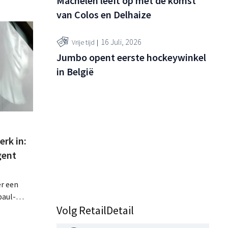
Machelen leeft op met de komst
van Colos en Delhaize
16 Juli, 2026
Vrije tijd
Jumbo opent eerste hockeywinkel
in België
erk in:
gent
er een
paul-
Volg RetailDetail
ntie in
sthetisch