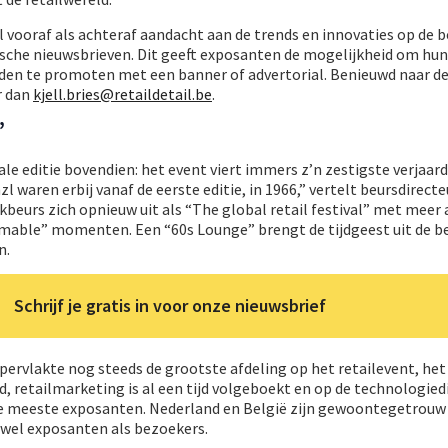
 vooraf als achteraf aandacht aan de trends en innovaties op de be
ische nieuwsbrieven. Dit geeft exposanten de mogelijkheid om hun
en te promoten met een banner of advertorial. Benieuwd naar d
r dan
kjell.bries@retaildetail.be
.
”
iale editie bovendien: het event viert immers z’n zestigste verjaar
 waren erbij vanaf de eerste editie, in 1966,” vertelt beursdirecte
vakbeurs zich opnieuw uit als “The global retail festival” met meer
able” momenten. Een “60s Lounge” brengt de tijdgeest uit de b
n.
Schrijf je gratis in voor onze nieuwsbrief
oppervlakte nog steeds de grootste afdeling op het retailevent, h
d, retailmarketing is al een tijd volgeboekt en op de technologiedi
e meeste exposanten. Nederland en België zijn gewoontegetrouw 
wel exposanten als bezoekers.