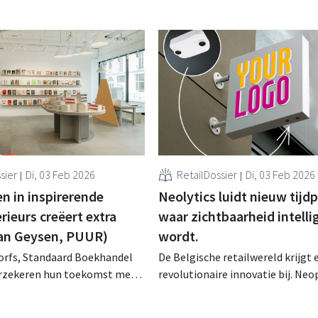
sier
Di, 03 Feb 2026
RetailDossier
Di, 03 Feb 2026
n in inspirerende
Neolytics luidt nieuw tijdp
rieurs creëert extra
waar zichtbaarheid intelli
Jan Geysen, PUUR)
wordt.
orfs, Standaard Boekhandel
De Belgische retailwereld krijgt 
erzekeren hun toekomst met
revolutionaire innovatie bij. Neo
ing van innoverende,
signs, al decennialang een refere
nkelconcepten. De aanpak
kwalitatieve lichtreclame met e