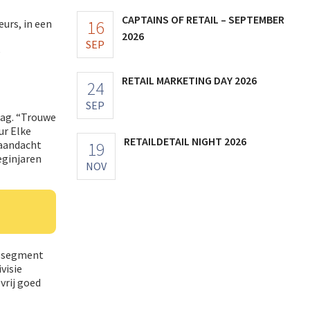
CAPTAINS OF RETAIL – SEPTEMBER
16
urs, in een
2026
SEP
e
RETAIL MARKETING DAY 2026
24
SEP
dag. “Trouwe
ur Elke
RETAILDETAIL NIGHT 2026
19
 aandacht
eginjaren
NOV
et segment
visie
vrij goed