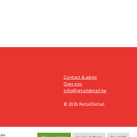
od van
nt kiest
ntwikkelt
e voor
Contact & adres
Over ons
info@retaildetail.be
© 2026 RetailDetail
ken.