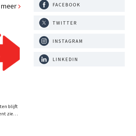
 met The
 meer
FACEBOOK
agedreven
TWITTER
INSTAGRAM
LINKEDIN
en blijft
nt ziet
 bewuste
or
ategorie