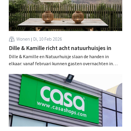
Wonen
Di, 10 Feb 2026
Dille & Kamille richt acht natuurhuisjes in
Dille & Kamille en Natuurhuisje slaan de handen in
elkaar: vanaf februari kunnen gasten overnachten in
acht Dille & Kamille-natuurhuisjes in België en
Nederland. Deze huisjes liggen midden in het groen en
zijn aangekleed met natuurlijke producten van Dille &
Kamille. .