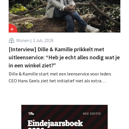
Wonen
2 Juli, 2026
[Interview] Dille & Kamille prikkelt met
uitleenservice: “Heb je echt alles nodig wat je
in een winkel ziet?”
Dille & Kamille start met een leenservice voor leden.
CEO Hans Geels ziet het initiatief niet als extra
verdienmodel, maar als een bewuste prikkel tegen de
wegwerplogica in retail. Tegelijk blijft de keten groeien,
met zeven nieuwe winkels dit jaar en verdere ambities in
België, Duitsland en Frankrijk.