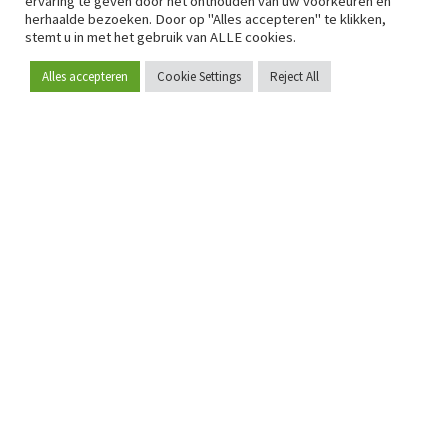
ervaring te geven door het onthouden van uw voorkeuren en
herhaalde bezoeken. Door op "Alles accepteren" te klikken,
stemt u in met het gebruik van ALLE cookies.
Alles accepteren
Cookie Settings
Reject All
Word lid
Sinds 2009 is RetailDetail hét toonaangevende B2B-
platform voor retail in Europa.
Als "100% trusted medium" en sterke retailcommunity biedt
RetailDetail professionals dagelijks betrouwbaar nieuws,
scherpe inzichten en relevante analyses uit de sector.
Daarnaast brengt RetailDetail de markt samen via
inspirerende events en exclusieve retailtours, waar
kennisdeling, netwerking en innovatie centraal staan.