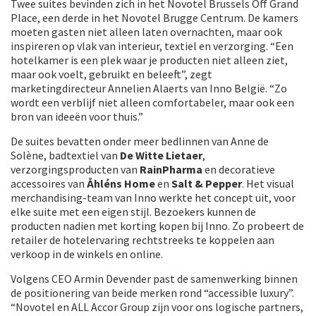
Twee suites bevinden zich in het Novotel Brussels Off Grand
Place, een derde in het Novotel Brugge Centrum. De kamers
moeten gasten niet alleen laten overnachten, maar ook
inspireren op vlak van interieur, textiel en verzorging. “Een
hotelkamer is een plek waar je producten niet alleen ziet,
maar ook voelt, gebruikt en beleeft”, zegt
marketingdirecteur Annelien Alaerts van Inno België. “Zo
wordt een verblijf niet alleen comfortabeler, maar ook een
bron van ideeën voor thuis.”
De suites bevatten onder meer bedlinnen van Anne de
Solène, badtextiel van
De Witte Lietaer
,
verzorgingsproducten van
RainPharma
en decoratieve
accessoires van
Åhléns Home
en
Salt & Pepper
. Het visual
merchandising-team van Inno werkte het concept uit, voor
elke suite met een eigen stijl. Bezoekers kunnen de
producten nadien met korting kopen bij Inno. Zo probeert de
retailer de hotelervaring rechtstreeks te koppelen aan
verkoop in de winkels en online.
Volgens CEO Armin Devender past de samenwerking binnen
de positionering van beide merken rond “accessible luxury”.
“Novotel en ALL Accor Group zijn voor ons logische partners,