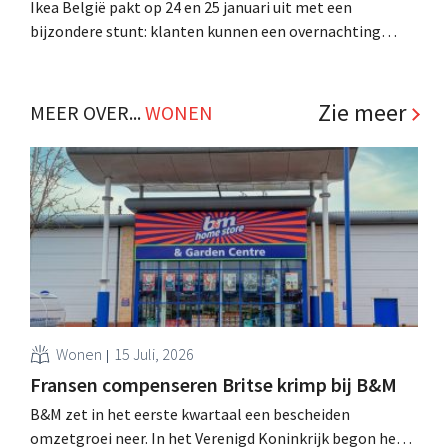
Ikea België pakt op 24 en 25 januari uit met een
bijzondere stunt: klanten kunnen een overnachting
winnen in één van de acht winkels. Met het initiatief zet
de meubelreus zijn nieuwe jaarthema in de verf. .
Zie meer
MEER OVER...
WONEN
Wonen
15 Juli, 2026
Fransen compenseren Britse krimp bij B&M
B&M zet in het eerste kwartaal een bescheiden
omzetgroei neer. In het Verenigd Koninkrijk begon het