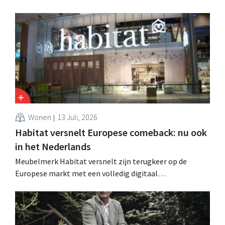
tuin- en buitenseizoen traag, maar groei in Frankrijk en
een betere prestatie van Heron Foods vingen de daling
op.
Wonen
13 Juli, 2026
Habitat versnelt Europese comeback: nu ook
in het Nederlands
Meubelmerk Habitat versnelt zijn terugkeer op de
Europese markt met een volledig digitaal
verkoopmodel. Twee jaar na de overname door Vente-
unique groeit het merk opnieuw en mikt het op
aanwezigheid in veertien Europese landen.