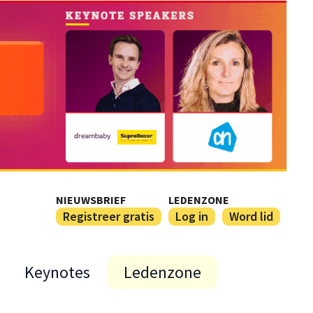
NIEUWSBRIEF
LEDENZONE
Registreer gratis
Log in
Word lid
Keynotes
Ledenzone