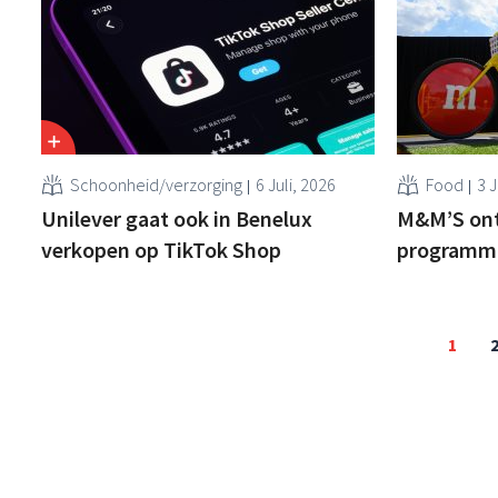
Schoonheid/verzorging
6 Juli, 2026
Food
3 J
Unilever gaat ook in Benelux
M&M’S ont
verkopen op TikTok Shop
programma 
1