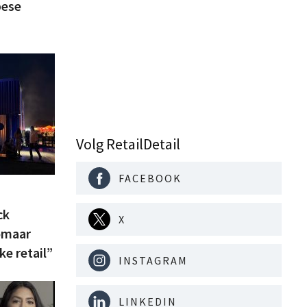
pese
Volg RetailDetail
FACEBOOK
ck
X
zomaar
ke retail”
INSTAGRAM
LINKEDIN