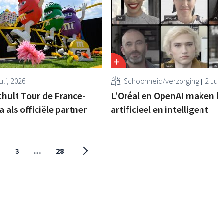
uli, 2026
Schoonheid/verzorging
2 Ju
hult Tour de France-
L’Oréal en OpenAI maken
als officiële partner
artificieel en intelligent
2
3
…
28