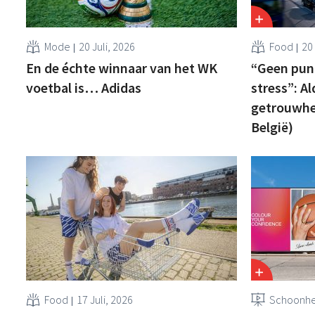
Mode
20 Juli, 2026
Food
20 
En de échte winnaar van het WK
“Geen pun
voetbal is… Adidas
stress”: A
getrouwhei
België)
Food
17 Juli, 2026
Schoonhe