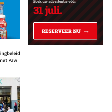
tingbeleid
 met Paw