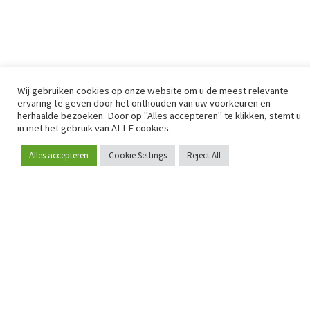
Wij gebruiken cookies op onze website om u de meest relevante
ervaring te geven door het onthouden van uw voorkeuren en
Sinds 2009 is RetailDetail hét toonaangevende B2B-
herhaalde bezoeken. Door op "Alles accepteren" te klikken, stemt u
in met het gebruik van ALLE cookies.
platform voor retail in Europa.
Als "100% trusted medium" en sterke retailcommunity biedt
Alles accepteren
Cookie Settings
Reject All
Word lid
RetailDetail professionals dagelijks betrouwbaar nieuws,
scherpe inzichten en relevante analyses uit de sector.
Daarnaast brengt RetailDetail de markt samen via
inspirerende events en exclusieve retailtours, waar
kennisdeling, netwerking en innovatie centraal staan.