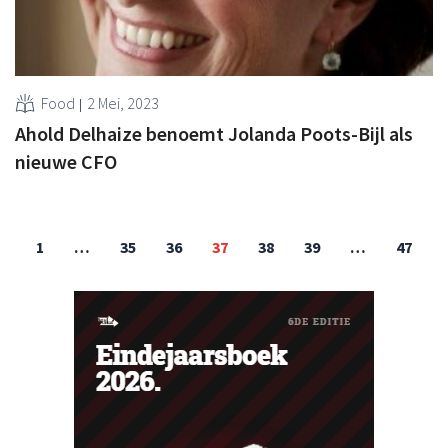
Food
2 Mei, 2023
Ahold Delhaize benoemt Jolanda Poots-Bijl als
nieuwe CFO
1
…
35
36
37
38
39
…
47