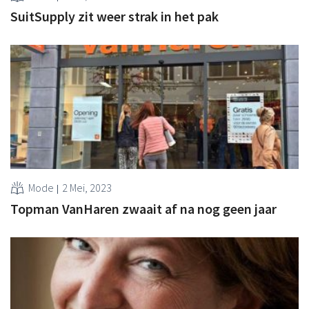
SuitSupply zit weer strak in het pak
Mode
2 Mei, 2023
Topman VanHaren zwaait af na nog geen jaar