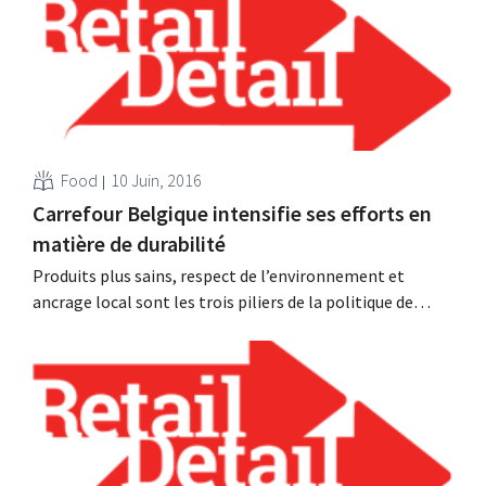
qu’aujourd’hui les magasins sont plutôt des outils de
marketing que des points de vente...
Food
10 Juin, 2016
Carrefour Belgique intensifie ses efforts en
matière de durabilité
Produits plus sains, respect de l’environnement et
ancrage local sont les trois piliers de la politique de
Carrefour Belgique en matière de durabilité. Le retailer
invite ses fournisseurs à participer à un concours anti-
gaspillage. Moins de sel et de sucre Ce 9 juin Carrefour
présentait ses résultats annuels en matière...