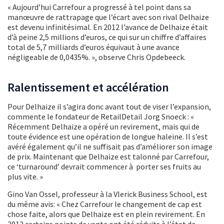
« Aujourd’hui Carrefour a progressé à tel point dans sa
manœuvre de rattrapage que l’écart avec son rival Delhaize
est devenu infinitésimal. En 2012 l’avance de Delhaize était
d’à peine 2,5 millions d’euros, ce qui sur un chiffre d’affaires
total de 5,7 milliards d’euros équivaut à une avance
négligeable de 0,0435%. », observe Chris Opdebeeck.
Ralentissement et accélération
Pour Delhaize il s’agira donc avant tout de viser l’expansion,
commente le fondateur de RetailDetail Jorg Snoeck : «
Récemment Delhaize a opéré un revirement, mais qui de
toute évidence est une opération de longue haleine. Il s’est
avéré également qu’il ne suffisait pas d’améliorer son image
de prix. Maintenant que Delhaize est talonné par Carrefour,
ce ‘turnaround’ devrait commencer à porter ses fruits au
plus vite. »
Gino Van Ossel, professeur à la Vlerick Business School, est
du même avis: « Chez Carrefour le changement de cap est
chose faite, alors que Delhaize est en plein revirement. En
2012 certains points de vente ont été réduits à l’état de