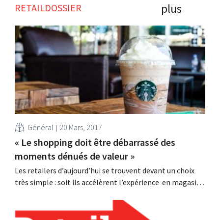
plus
RETAILDOSSIER
Général
20 Mars, 2017
« Le shopping doit être débarrassé des
moments dénués de valeur »
Les retailers d’aujourd’hui se trouvent devant un choix
très simple : soit ils accélèrent l’expérience en magasin,
soit ils la ralentissent, affirme Cate Trotter d’Insider
Trends, qui sera l’une des oratrices au RetailDetail
Congress du 27 avril. Etes-vous d’accord sur le fait