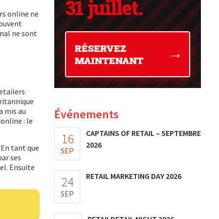
rs online ne
souvent
onal ne sont
etailers
ritannique
a mis au
Événements
online : le
CAPTAINS OF RETAIL – SEPTEMBRE
16
2026
. En tant que
SEP
par ses
el. Ensuite
RETAIL MARKETING DAY 2026
24
SEP
RETAILDETAIL NIGHT 2026