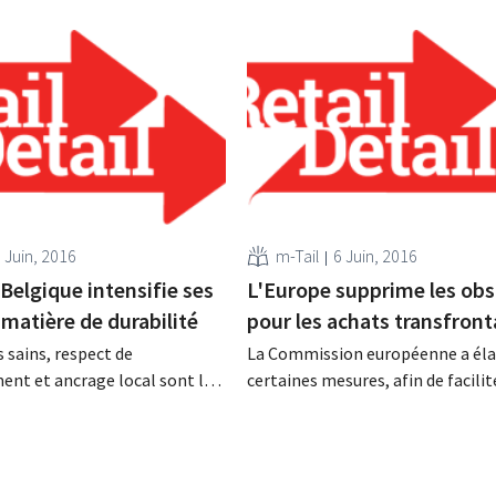
 Juin, 2016
m-Tail
6 Juin, 2016
Belgique intensifie ses
L'Europe supprime les obs
 matière de durabilité
pour les achats transfront
s sains, respect de
La Commission européenne a él
ent et ancrage local sont les
certaines mesures, afin de facilit
 de la politique de Carrefour
achats des consommateurs sur d
matière de durabilité. Le
webshops étrangers. La Commis
te ses fournisseurs à participer
souhaite notamment s’attaquer 
s anti-gaspillage. Moins de
problème du blocage géographiq