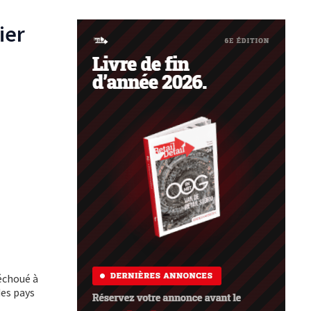
ier
 échoué à
des pays