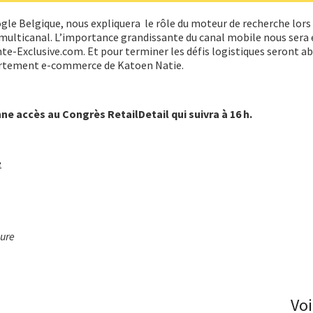
gle Belgique, nous expliquera le rôle du moteur de recherche lors
lticanal. L’importance grandissante du canal mobile nous sera 
te-Exclusive.com. Et pour terminer les défis logistiques seront a
partement e-commerce de Katoen Natie.
ne accès au Congrès RetailDetail qui suivra à 16 h.
e
sure
Voi