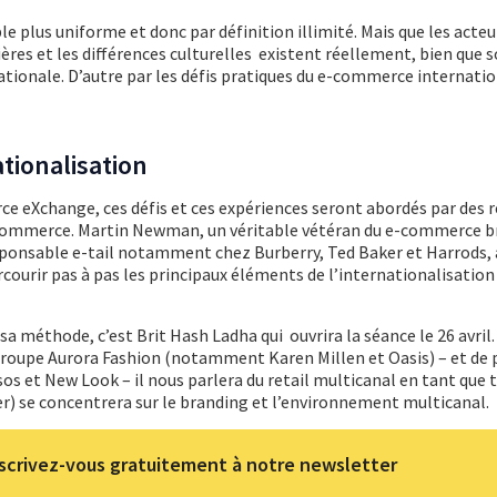
e plus uniforme et donc par définition illimité. Mais que les acteu
ières et les différences culturelles existent réellement, bien que 
rnationale. D’autre par les défis pratiques du e-commerce internati
ationalisation
 eXchange, ces défis et ces expériences seront abordés par des r
-commerce. Martin Newman, un véritable vétéran du e-commerce b
sponsable e-tail notamment chez Burberry, Ted Baker et Harrods, 
courir pas à pas les principaux éléments de l’internationalisation 
sa méthode, c’est Brit Hash Ladha qui ouvrira la séance le 26 avril
groupe Aurora Fashion (notamment Karen Millen et Oasis) – et de 
s et New Look – il nous parlera du retail multicanal en tant que t
r) se concentrera sur le branding et l’environnement multicanal.
scrivez-vous gratuitement à notre newsletter