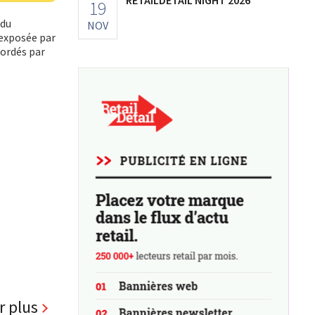
19
 du
NOV
exposée par
bordés par
r plus