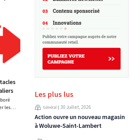
tacles
aliers
Les plus lus
aboré
30 Juillet, 2026
er les
Général
es
Action ouvre un nouveau magasin
sion
à Woluwe-Saint-Lambert
au
ue. Les