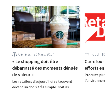
Général
20 Mars, 2017
Food
10
« Le shopping doit être
Carrefour 
débarrassé des moments dénués
efforts en
de valeur »
Produits plu
l’environnem
Les retailers d’aujourd’hui se trouvent
trois piliers
devant un choix très simple : soit ils
Belgique en 
accélèrent l’expérience en magasin, soit
retailer invi
ils la ralentissent, affirme Cate Trotter
à un concour
d’Insider Trends, qui sera l’une