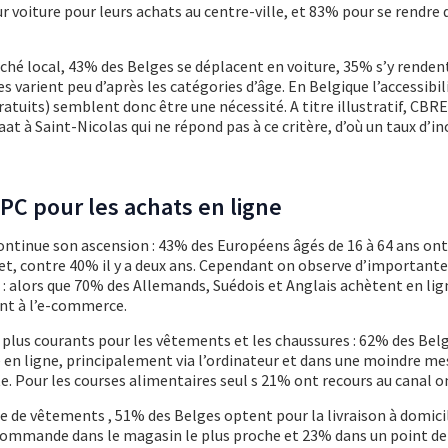
r voiture pour leurs achats au centre-ville, et 83% pour se rendre 
ché local, 43% des Belges se déplacent en voiture, 35% s’y rendent
 varient peu d’après les catégories d’âge. En Belgique l’accessibili
ratuits) semblent donc être une nécessité. A titre illustratif, CBR
at à Saint-Nicolas qui ne répond pas à ce critère, d’où un taux d’i
C pour les achats en ligne
ontinue son ascension : 43% des Européens âgés de 16 à 64 ans ont
net, contre 40% il y a deux ans. Cependant on observe d’important
 alors que 70% des Allemands, Suédois et Anglais achètent en lign
nt à l’e-commerce.
s plus courants pour les vêtements et les chaussures : 62% des Bel
e en ligne, principalement via l’ordinateur et dans une moindre mes
. Pour les courses alimentaires seul s 21% ont recours au canal on
de vêtements , 51% des Belges optent pour la livraison à domicil
commande dans le magasin le plus proche et 23% dans un point de r