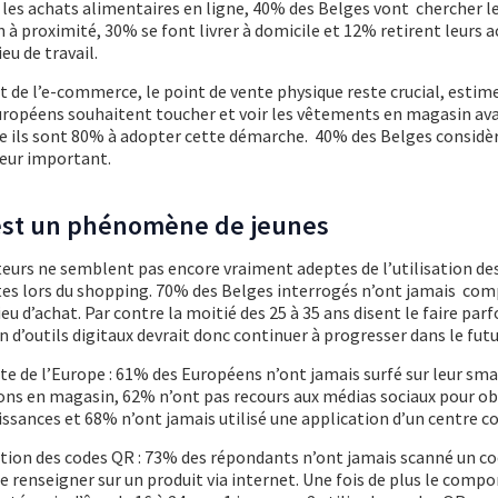
 les achats alimentaires en ligne, 40% des Belges vont chercher l
proximité, 30% se font livrer à domicile et 12% retirent leurs a
eu de travail.
t de l’e-commerce, le point de vente physique reste crucial, estim
opéens souhaitent toucher et voir les vêtements en magasin av
que ils sont 80% à adopter cette démarche. 40% des Belges considè
teur important.
est un phénomène de jeunes
urs ne semblent pas encore vraiment adeptes de l’utilisation de
es lors du shopping. 70% des Belges interrogés n’ont jamais comp
eu d’achat. Par contre la moitié des 25 à 35 ans disent le faire parf
n d’outils digitaux devrait donc continuer à progresser dans le futu
ste de l’Europe : 61% des Européens n’ont jamais surfé sur leur s
ons en magasin, 62% n’ont pas recours aux médias sociaux pour ob
issances et 68% n’ont jamais utilisé une application d’un centre 
ation des codes QR : 73% des répondants n’ont jamais scanné un c
e renseigner sur un produit via internet. Une fois de plus le com