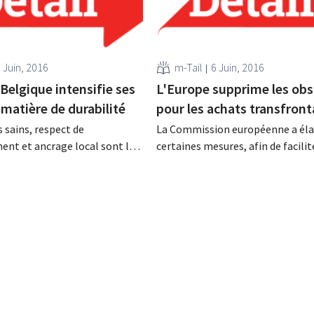
 Juin, 2016
m-Tail
6 Juin, 2016
Belgique intensifie ses
L'Europe supprime les obs
 matière de durabilité
pour les achats transfront
s sains, respect de
La Commission européenne a él
ent et ancrage local sont les
certaines mesures, afin de facilit
 de la politique de Carrefour
achats des consommateurs sur d
matière de durabilité. Le
webshops étrangers. La Commis
te ses fournisseurs à participer
souhaite notamment s’attaquer 
s anti-gaspillage. Moins de
problème du blocage géographiq
re Ce 9 juin Carrefour
achats sur des sites étrangers ne
es résultats annuels en
encore courants Le marché uniq
européen est encore loin d’être u
dans l’économie numérique....