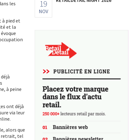
19
dans les
NOV
 à pied et
té et la
E évoque
noccupation
 déjà
es
e, à peine
ges ont déjà
ure via leur
line.
e, alors que
etrait, tel