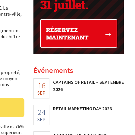
. La
ntre-ville,
augmentent.
du chiffre
Événements
 propreté,
lge moyen
CAPTAINS OF RETAIL – SEPTEMBRE
16
moins
2026
SEP
RETAIL MARKETING DAY 2026
24
SEP
ville et 76%
 supérieur :
RETAILDETAIL NIGHT 2026