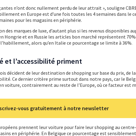
ntes n’ont donc nullement perdu de leur attrait », souligne CBRE
billement en Europe est d’une fois toutes les 4 semaines dans le ce
emaines pour les magasins en périphérie.
n des marques de luxe, d’autant plus si les revenus disponibles 
n Hongrie et en Russie les articles bon marché représentent 70% 
e l’habillement, alors qu’en Italie ce pourcentage se limite à 36%.
é et l’accessibilité priment
s décident de leur destination de shopping sur base du prix, de la
sibilité. Ce dernier critère prime surtout dans notre pays, car le Be
en voiture, contrairement au reste de l’Europe, où ce facteur est 
scrivez-vous gratuitement à notre newsletter
péens prennent leur voiture pour faire leur shopping au centre-
asins en périphérie. En Belgique ce pourcentage est sensiblement