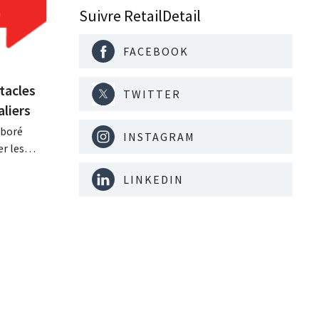
Suivre RetailDetail
FACEBOOK
tacles
TWITTER
aliers
aboré
INSTAGRAM
er les
es
LINKEDIN
sion
au
ue. Les
 sont pas
ue
ne réalité