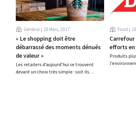
Général
20 Mars, 2017
Food
10
« Le shopping doit être
Carrefour 
débarrassé des moments dénués
efforts en
de valeur »
Produits plu
l’environnem
Les retailers d’aujourd’hui se trouvent
trois piliers
devant un choix très simple : soit ils
Belgique en 
accélèrent l’expérience en magasin, soit
retailer invi
ils la ralentissent, affirme Cate Trotter
à un concour
d’Insider Trends, qui sera l’une
sel et de suc
des oratrices au RetailDetail Congress du
présentait s
27 avril. Etes-vous d’accord sur le fait
matière...
qu’aujourd’hui les magasins sont plutôt
des outils de marketing que des points de
vente...