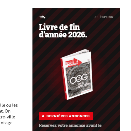
le ou les
at. On
re-ville
centage