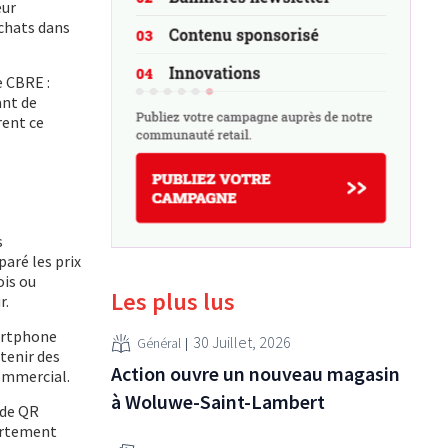
eur
chats dans
e CBRE :
ant de
rent ce
s
aré les prix
ois ou
Les plus lus
r.
martphone
30 Juillet, 2026
Général
tenir des
Action ouvre un nouveau magasin
commercial.
à Woluwe-Saint-Lambert
ode QR
portement