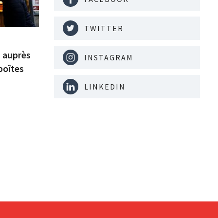
TWITTER
s auprès
INSTAGRAM
boîtes
LINKEDIN