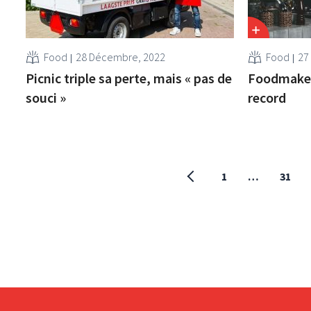
Food
28 Décembre, 2022
Food
27
Picnic triple sa perte, mais « pas de
Foodmaker
souci »
record
1
…
31