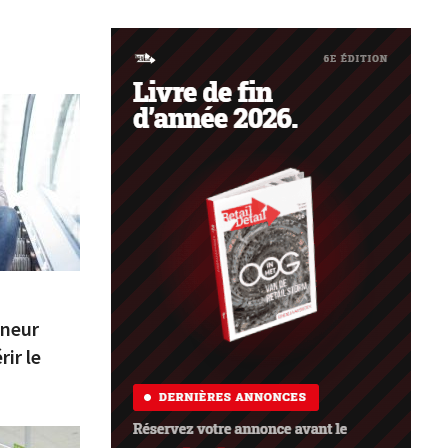
eneur
ir le