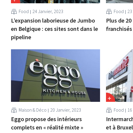
Food
24 Janvier, 2023
Food
23
L’expansion laborieuse de Jumbo
Plus de 2
en Belgique : ces sites sont dans le
franchisés
pipeline
Maison & Déco
20 Janvier, 2023
Food
16
Eggo propose des intérieurs
Intermarch
complets en « réalité mixte »
et à Bruxe