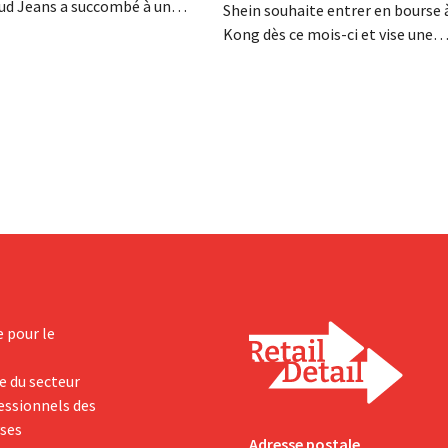
Mud Jeans a succombé à un
Shein souhaite entrer en bourse
trop lourd et a déposé le
Kong dès ce mois-ci et vise une
DG, Dion Vijgeboom, espère
valorisation comprise entre 30 e
 l'histoire ne s'arrête pas là.
milliards de dollars américains. C
montant est bien inférieur à la v
le géant de la mode avait autrefoi
nouveaux droits de douane pèsent
rentabilité.
e pour le
e du secteur
fessionnels des
yses
Adresse postale