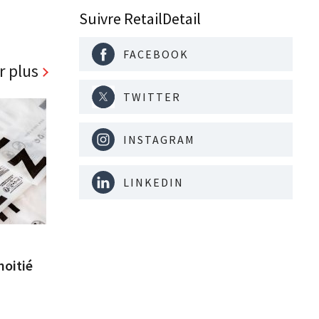
Suivre RetailDetail
FACEBOOK
r plus
TWITTER
INSTAGRAM
LINKEDIN
moitié