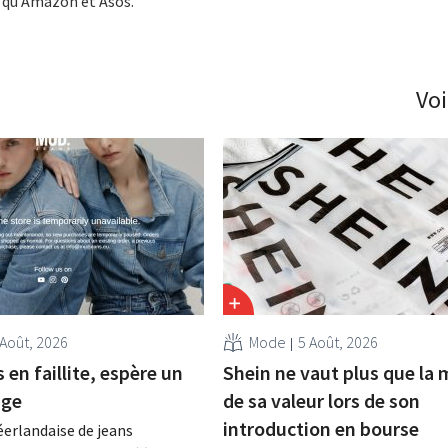
 qu’Amazon et Asos.
Voi
 Août, 2026
Mode
5 Août, 2026
en faillite, espère un
Shein ne vaut plus que la 
age
de sa valeur lors de son
introduction en bourse
erlandaise de jeans