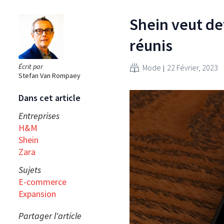
Shein veut de
réunis
Écrit par
Mode
22 Février, 2023
Stefan Van Rompaey
Dans cet article
Entreprises
H&M
Shein
Zara
Sujets
E-commerce
Expansion
Partager l'article