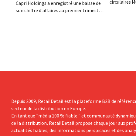
circulaires 
Capri Holdings a enregistré une baisse de
endettement 
son chiffre d'affaires au premier trimestre
bilan. Son P
de son exercice comptable décalé,
toutefois que
principalement en raison des
performances décevantes de Michael
Kors, malgré les bons résultats de Jimmy
Choo.
Depuis 2009, RetailDetail est la plateforme B2B de référenc
secteur de la distribution en Europe.
En tant que "média 100 % fiable " et communauté dynamiqu
de la distribution, RetailDetail propose chaque jour aux pro
actualités fiables, des informations perspicaces et des anal