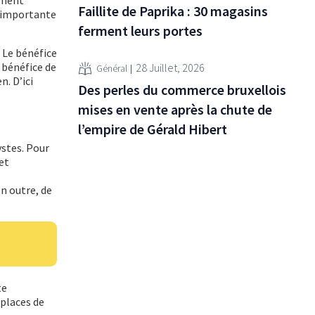
Faillite de Paprika : 30 magasins
us importante
ferment leurs portes
. Le bénéfice
u bénéfice de
28 Juillet, 2026
Général
n. D’ici
Des perles du commerce bruxellois
mises en vente après la chute de
l’empire de Gérald Hibert
ystes. Pour
et
n outre, de
te
places de