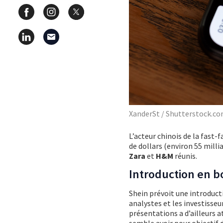
XanderSt / Shutterstock.c
L’acteur chinois de la fast-
de dollars (environ 55 milli
Zara
et
H&M
réunis.
Introduction en 
Shein prévoit une introducti
analystes et les investisseu
présentations a d’ailleurs a
semble avoir pour objectif