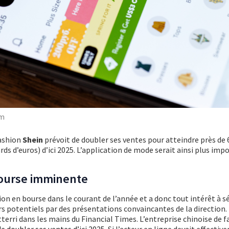
om
fashion
Shein
prévoit de doubler ses ventes pour atteindre près de 
ards d’euros) d’ici 2025. L’application de mode serait ainsi plus im
bourse imminente
on en bourse dans le courant de l’année et a donc tout intérêt à sé
rs potentiels par des présentations convaincantes de la direction. 
tterri dans les mains du Financial Times. L’entreprise chinoise de 
de doubler ses ventes d’ici 2025
. Si l’acteur en ligne devait effecti