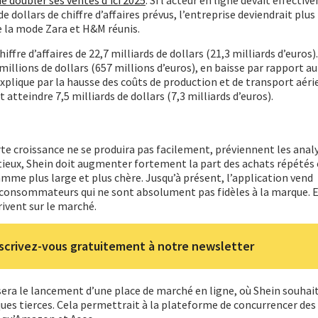
 de dollars de chiffre d’affaires prévus, l’entreprise deviendrait pl
e la mode Zara et H&M réunis.
hiffre d’affaires de 22,7 milliards de dollars (21,3 milliards d’euros)
millions de dollars (657 millions d’euros), en baisse par rapport a
explique par la hausse des coûts de production et de transport aérie
 atteindre 7,5 milliards de dollars (7,3 milliards d’euros).
rte croissance ne se produira pas facilement, préviennent les anal
tieux, Shein doit augmenter fortement la part des achats répétés 
e plus large et plus chère. Jusqu’à présent, l’application vend
 consommateurs qui ne sont absolument pas fidèles à la marque. E
rivent sur le marché.
scrivez-vous gratuitement à notre newsletter
 sera le lancement d’une place de marché en ligne, où Shein souhai
s tierces. Cela permettrait à la plateforme de concurrencer des 