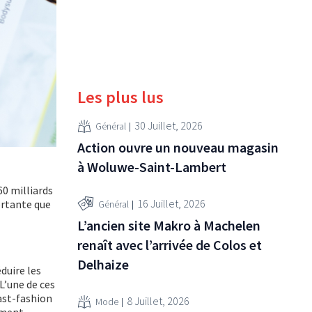
Les plus lus
30 Juillet, 2026
Général
Action ouvre un nouveau magasin
à Woluwe-Saint-Lambert
60 milliards
16 Juillet, 2026
portante que
Général
L’ancien site Makro à Machelen
renaît avec l’arrivée de Colos et
Delhaize
duire les
L’une de ces
fast-fashion
8 Juillet, 2026
Mode
vement