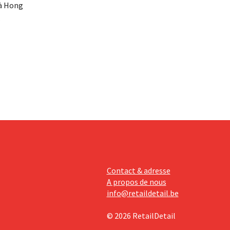
 à Hong
t 40
e
aleur que
s, car les
 sur sa
Contact & adresse
A propos de nous
info@retaildetail.be
© 2026 RetailDetail