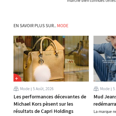
marché bien connues telles
EN SAVOIR PLUS SUR...
MODE
Mode
5 Août, 2026
Mode
5
Les performances décevantes de
Mud Jeans 
Michael Kors pèsent sur les
redémarr
résultats de Capri Holdings
La marque né