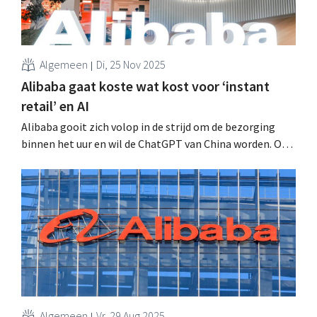
Algemeen
Di, 25 Nov 2025
Alibaba gaat koste wat kost voor ‘instant
retail’ en AI
Alibaba gooit zich volop in de strijd om de bezorging
binnen het uur en wil de ChatGPT van China worden. Op
beide vlakken heeft de Chinese e-commercereus bij te
benen. Dat de winst daardoor vorig kwartaal kelderde,
neemt het bedrijf voor lief. .
Algemeen
Vr, 29 Aug 2025