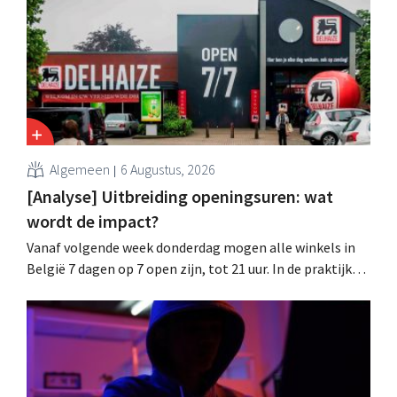
wachtwoorden zijn niet getroffen.
Algemeen
6 Augustus, 2026
[Analyse] Uitbreiding openingsuren: wat
wordt de impact?
Vanaf volgende week donderdag mogen alle winkels in
België 7 dagen op 7 open zijn, tot 21 uur. In de praktijk
zullen ze dat lang niet overal doen. Bovendien vormt de
arbeidswetgeving een hinderpaal. Is er een gelijk
speelveld?