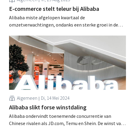
E-commerce stelt teleur bij Alibaba
Alibaba miste afgelopen kwartaal de
omzetverwachtingen, ondanks een sterke groei in de
cloudafdeling. De concurrentie van Temu en andere
rivalen weegt op de e-commerceactiviteiten van de
Chinese groep. .
Algemeen
Di, 14 Mei 2024
Alibaba slikt forse winstdaling
Alibaba ondervindt toenemende concurrentie van
Chinese rivalen als JD.com, Temu en Shein. De winst van
de e-commercereus staat onder druk, als gevolg van