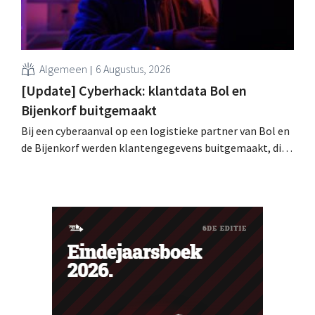
Algemeen
6 Augustus, 2026
[Update] Cyberhack: klantdata Bol en
Bijenkorf buitgemaakt
Bij een cyberaanval op een logistieke partner van Bol en
de Bijenkorf werden klantengegevens buitgemaakt, die
intussen al te koop worden aangeboden op het dark web.
De retailers roepen klanten op alert te zijn voor
phishing.