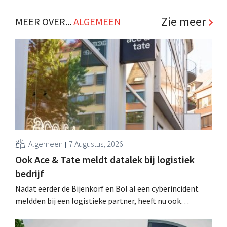
investeringen in lagere prijzen en kortere bezorgtijden. .
Zie meer
MEER OVER...
ALGEMEEN
Algemeen
7 Augustus, 2026
Ook Ace & Tate meldt datalek bij logistiek
bedrijf
Nadat eerder de Bijenkorf en Bol al een cyberincident
meldden bij een logistieke partner, heeft nu ook
brillenketen Ace & Tate klanten gewaarschuwd voor een
datalek. Financiële gegevens, gebruikersnamen en