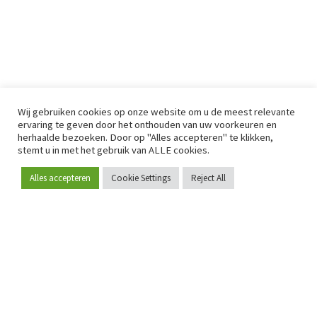
Wij gebruiken cookies op onze website om u de meest relevante
ervaring te geven door het onthouden van uw voorkeuren en
herhaalde bezoeken. Door op "Alles accepteren" te klikken,
stemt u in met het gebruik van ALLE cookies.
Alles accepteren
Cookie Settings
Reject All
Word lid
Sinds 2009 is RetailDetail hét toonaangevende B2B-