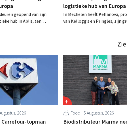
uropa
logistieke hub van Europa
e deuren geopend van zijn
In Mechelen heeft Kellanova, pr
ieke hub in Ablis, ten
van Kellogg’s en Pringles, zijn g
an Parijs. Met een
logistieke hub in Europa geopend
van 87.000 m² is het de
schaal van het project verklapt 
zijn soort in Europa. .
groeiambities voor het bedrijf. .
Zie
Augustus, 2026
Food
5 Augustus, 2026
 Carrefour-topman
Biodistributeur Marma n