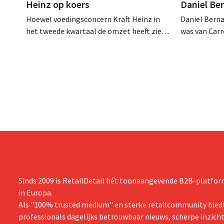
Heinz op koers
Daniel Be
Hoewel voedingsconcern Kraft Heinz in
Daniel Berna
het tweede kwartaal de omzet heeft zien
was van Carre
dalen, spreekt het bedrijf toch van beter
augustus ove
dan verwachte resultaten. De
international
multinational verhoogt de investeringen
realiseerde 
en de vooruitzichten.
nam toenmal
over.
Sinds 2009 is RetailDetail hét toonaangevende B2B-platform
in Europa.
Als "100% trusted medium" en sterke retailcommunity biedt
professionals dagelijks betrouwbaar nieuws, scherpe inzich