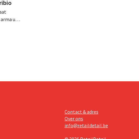
ribio
aat
Marma uit
ht
n
zich zo
Contact & adres
Over ons
info@retaildetail.be