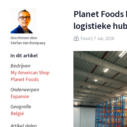
Planet Foods 
logistieke hu
Geschreven door
Food
7 Juli, 2026
Stefan Van Rompaey
In dit artikel
Bedrijven
My American Shop
Planet Foods
Onderwerpen
Expansie
Geografie
België
Artikel delen