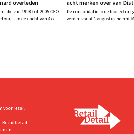
rnard overleden
acht merken over van Dist
rd, die van 1998 tot 2005 CEO
De consolidatie in de biosector g
four, is in de nacht van 4 op 5
verder: vanaf 1 augustus neemt 
rleden. Hij versterkte de
Tienen de distributie over van ac
e activiteiten van de retailer,
ecologische voedingsmerken va
de fusie met Promodès en
Distribio. Beide bedrijven willen 
ig Belgisch marktleider GB
sterker op hun kernactiviteiten
concentreren.
 voor retail
 RetailDetail
ten en