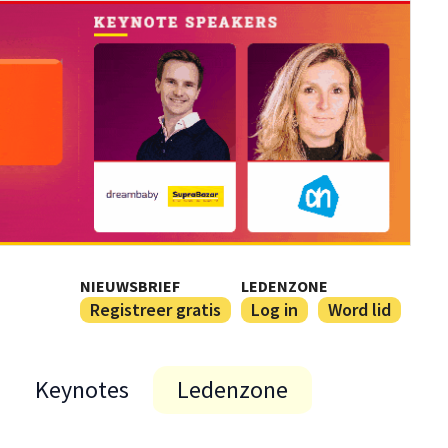
NIEUWSBRIEF
LEDENZONE
Registreer gratis
Log in
Word lid
Keynotes
Ledenzone