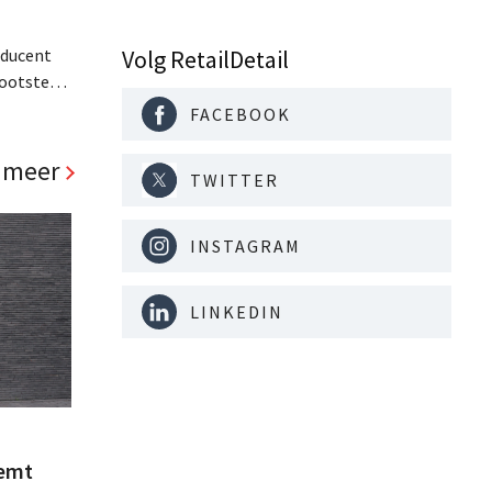
oducent
Volg RetailDetail
rootste
. De
FACEBOOK
de enorme
 meer
TWITTER
INSTAGRAM
LINKEDIN
eemt