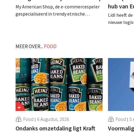
hub van E
My American Shop, de e-commercespeler
gespecialiseerd in trendy etnische
Lidl heeft d
voeding, boekte vorig jaar opnieuw een
nieuwe logist
forse omzetstijging. De steile groei van de
zuidwesten v
scale-up is ook Financial Times niet
oppervlakte 
ontgaan. .
grootste van 
MEER OVER...
FOOD
Food
6 Augustus, 2026
Food
5 
Ondanks omzetdaling ligt Kraft
Voormalig