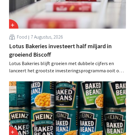
Food
7 Augustus, 2026
Lotus Bakeries investeert half miljard in
groeiend Biscoff
Lotus Bakeries blijft groeien met dubbele cijfers en
lanceert het grootste investeringsprogramma ooit om
de productiecapaciteit voor Biscoff uit te breiden: “We
moeten dit momentum grijpen”.