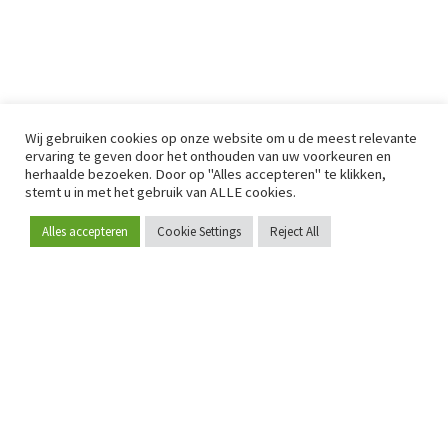
Wij gebruiken cookies op onze website om u de meest relevante
ervaring te geven door het onthouden van uw voorkeuren en
herhaalde bezoeken. Door op "Alles accepteren" te klikken,
stemt u in met het gebruik van ALLE cookies.
Alles accepteren
Cookie Settings
Reject All
Word lid
Sinds 2009 is RetailDetail hét toonaangevende B2B-
platform voor retail in Europa.