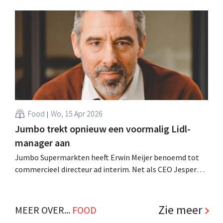
Nederlandse nummer twee er nu voor en aan welk
profiel moet de opvolger beantwoorden? .
Food
Wo, 15 Apr 2026
Jumbo trekt opnieuw een voormalig Lidl-
manager aan
Jumbo Supermarkten heeft Erwin Meijer benoemd tot
commercieel directeur ad interim. Net als CEO Jesper
Højer en verkoopdirecteur Boudewijn van den Brand
heeft de man een verleden bij Lidl. .
Zie meer
MEER OVER...
FOOD