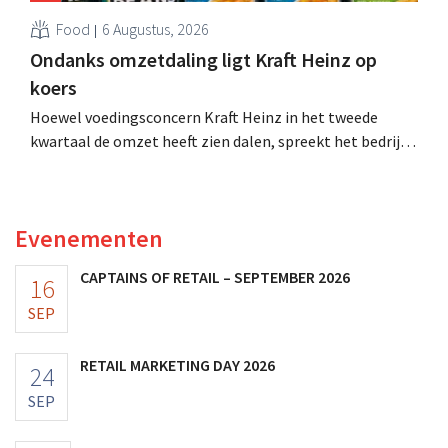
Food
6 Augustus, 2026
Ondanks omzetdaling ligt Kraft Heinz op
koers
Hoewel voedingsconcern Kraft Heinz in het tweede
kwartaal de omzet heeft zien dalen, spreekt het bedrijf
toch van beter dan verwachte resultaten. De
multinational verhoogt de investeringen en de
vooruitzichten.
Evenementen
CAPTAINS OF RETAIL – SEPTEMBER 2026
16
SEP
RETAIL MARKETING DAY 2026
24
SEP